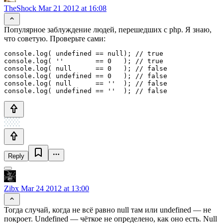
TheShock
Mar 21 2012 at 16:08
Популярное заблуждение людей, перешедших с php. Я знаю,
что советую. Проверьте сами:
console.log( undefined == null); // true

console.log( ''        == 0   ); // true

console.log( null      == 0   ); // false

console.log( undefined == 0   ); // false

console.log( null      == ''  ); // false

console.log( undefined == ''  ); // false
Reply
Zibx
Mar 24 2012 at 13:00
Тогда случай, когда не всё равно null там или undefined — не
покроет. Undefined — чёткое не определено, как оно есть. Null