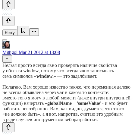
Reply
Mithgol
Mar 21 2012 at 13:08
Нельзя просто всегда явно проверять наличие свойства
у объекта window, потому что всегда явно записывать
семь символов
«
window.
» —
это задалбывает.
Полагаю, Вам хорошо известно также, что переменная далеко
не всегда объявлена
через
var
в каком-то
контексте:
вместо того я могу в любой момент (даже внутри внутренней
функции) начертать
«
globalName = 'someValue'
»
и это будет
работать невозбранно. Вам, как видно, думается, что этого
«не должно быть», а я вот, напротив, считаю это удобным
в ряде случаев инструментом веборазработки.