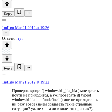
Reply
1nd1go
Mar 21 2012 at 19:26
Ответил
тут
Reply
1nd1go
Mar 21 2012 at 19:22
Проверок вроде if( window.bla_bla_bla ) мне делать
почти не приходится, а уж проверять if( typeof
window.blabla !== 'undefined' ) мне не приходилось
ни разу вовсе (зачем создавать такие странные
ситуации? уж не хаоса ли в коде это признак?).