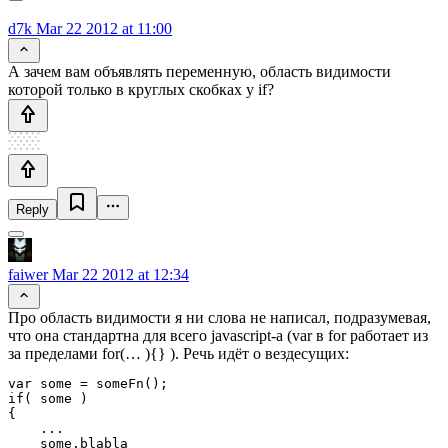
d7k
Mar 22 2012 at 11:00
А зачем вам объявлять переменную, область видимости
которой только в круглых скобках у if?
Reply
faiwer
Mar 22 2012 at 12:34
Про область видимости я ни слова не написал, подразумевая,
что она стандартна для всего javascript-а (var в for работает из
за пределами for(… ){} ). Речь идёт о вездесущих:
var some = someFn();

if( some )

{

    ...

    some.blabla
