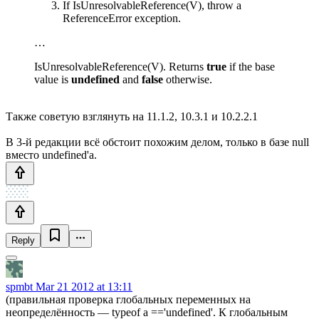
If IsUnresolvableReference(V), throw a
ReferenceError exception.
…
IsUnresolvableReference(V). Returns
true
if the base
value is
undefined
and
false
otherwise.
Также советую взглянуть на 11.1.2, 10.3.1 и 10.2.2.1
В 3-й редакции всё обстоит похожим делом, только в базе null
вместо undefined'а.
Reply
spmbt
Mar 21 2012 at 13:11
(правильная проверка глобальных переменных на
неопределённость — typeof a =='undefined'. К глобальным