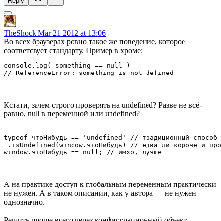
Reply
TheShock
Mar 21 2012 at 13:06
Во всех браузерах ровно такое же поведение, которое
соответсвует стандарту. Пример в хроме:
console.log( something == null )

Кстати, зачем строго проверять на undefined? Разве не всё-
равно, null в переменной или undefined?
typeof чтоНибудь == 'undefined' // традиционный способ

_.isUndefined(window.чтоНибудь) // едва ли короче и про
А на практике доступ к глобальным переменным практически
не нужен. А в таком описании, как у автора — не нужен
однозначно.
Решить проще всего через конфигурационный объект,