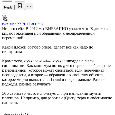
Reply
rwz
Mar 22 2012 at 03:38
Ничего себе. В 2012 мы ВНЕЗАПНО узнаем что JS-движки
кидают эксепшен при обращении к неопределенной
переменной!
Какой плохой браузер опера, делает все как надо по
стандартам.
Кроме того,
и
никогда не были
myVar
window.myVar
синонимами. Как минимум потому, что первое — обращение
к переменной, которое может сломаться, если переменная
неопределена, а второе — обращение к свойству объекта,
которое мирно выдаст
и поедет дальше. Разные
undefined
подходы, разные результаты.
Это свойство часто используется при написании мульти-
плагинов. Например, для работы с jQuery, zepto и ender можно
написать так:
!function($){
