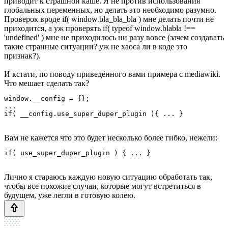
приводит к страшной каше. Я не против использования
глобальных переменных, но делать это необходимо разумно.
Проверок вроде if( window.bla_bla_bla ) мне делать почти не
приходится, а уж проверять if( typeof window.blabla !==
'undefined' ) мне не приходилось ни разу вовсе (зачем создавать
такие странные ситуации? уж не хаоса ли в коде это
признак?).
И кстати, по поводу приведённого вами примера с mediawiki.
Что мешает сделать так?
window.__config = {};

...

Вам не кажется что это будет несколько более гибко, нежели:
Лично я стараюсь каждую новую ситуацию обработать так,
чтобы все похожие случаи, которые могут встретиться в
будущем, уже легли в готовую колею.