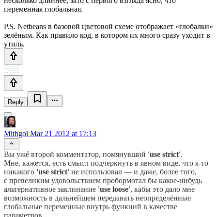
несколько длиннее, зато с первого взгляда ясно, что
переменная глобальная.
P.S. Netbeans в базовой цветовой схеме отображает «глобалки»
зелёным. Как правило код, в котором их много сразу уходит в
утиль.
Reply
Mithgol
Mar 21 2012 at 17:13
Вы ужé второй комментатор, помянувший
'use strict'
.
Мне, кажется,
есть смысл подчеркнуть в явном виде,
что я-то
никакого
'use strict'
не использовал — и даже, более того,
с превеликим удовольствием пробормотал бы
какое-нибудь
альтернативное заклинание
'use loose'
, кабы это дало мне
возможность в дальнейшем передавать неопределённые
глобальные переменные внутрь функций в качестве
параметров.