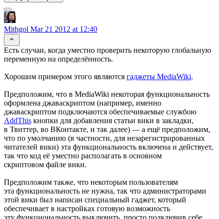
Mithgol
Mar 21 2012 at 12:40
Есть случаи, когда уместно проверить некоторую глобальную
переменную на определённость.
Хорошим примером этого являются
гаджеты MediaWiki
.
Предположим, что в MediaWiki некоторая функциональность
оформлена джаваскриптом (например, именно
джаваскриптом подключаются обеспечиваемые службою
AddThis
кнопки для добавления статьи вики в закладки,
в Твиттер, во ВКонтакте,
и так далее) —
а ещё предположим,
что по умолчанию (в частности, для незарегистрированных
читателей вики) эта функциональность включена и действует,
так что код её уместно располагать в основном
скриптовом файле вики.
Предположим также, что некоторым пользователям
эта функциональность не нужна, так что администраторами
этой вики был написан специальный гаджет, который
обеспечивает в настройках готовую возможность
эту функциональность выключить, просто подключив себе