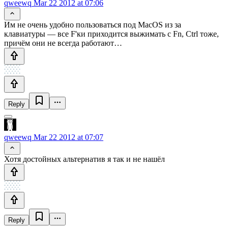
qweewq
Mar 22 2012 at 07:06
Им не очень удобно пользоваться под MacOS из за
клавиатуры — все F'ки приходится выжимать с Fn, Сtrl тоже,
причём они не всегда работают…
Reply
qweewq
Mar 22 2012 at 07:07
Хотя достойных альтернатив я так и не нашёл
Reply