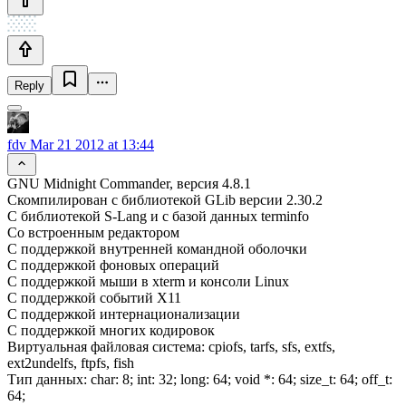
Reply
fdv
Mar 21 2012 at 13:44
GNU Midnight Commander, версия 4.8.1
Скомпилирован с библиотекой GLib версии 2.30.2
С библиотекой S-Lang и с базой данных terminfo
Со встроенным редактором
C поддержкой внутренней командной оболочки
С поддержкой фоновых операций
С поддержкой мыши в xterm и консоли Linux
С поддержкой событий X11
С поддержкой интернационализации
С поддержкой многих кодировок
Виртуальная файловая система: cpiofs, tarfs, sfs, extfs,
ext2undelfs, ftpfs, fish
Тип данных: char: 8; int: 32; long: 64; void *: 64; size_t: 64; off_t:
64;