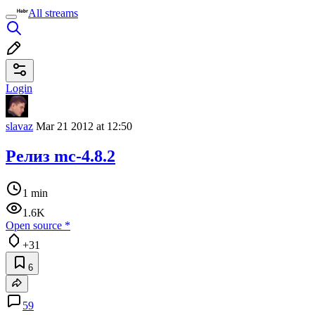
All streams
Login
slavaz
Mar 21 2012 at 12:50
Релиз mc-4.8.2
1 min
1.6K
Open source
*
+31
6
59