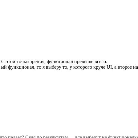
 С этой точки зрения, функционал превыше всего.
й функционал, то я выберу то, у которого круче UI, а второе 
что падает? Судя по результатам — все выберут не функциональ