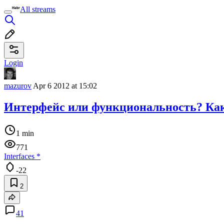
All streams
Login
mazurov
Apr 6 2012 at 15:02
Интерфейс или функциональность? Как
1 min
771
Interfaces
*
-22
2
41