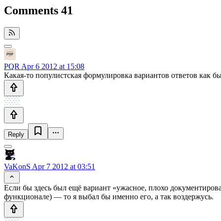
Comments
41
PQR
Apr 6 2012 at 15:08
Какая-то популистская формулировка вариантов ответов как 
Reply
VaKonS
Apr 7 2012 at 03:51
Если бы здесь был ещё вариант «ужасное, плохо документиров
функционале) — то я выбал бы именно его, а так воздержусь.