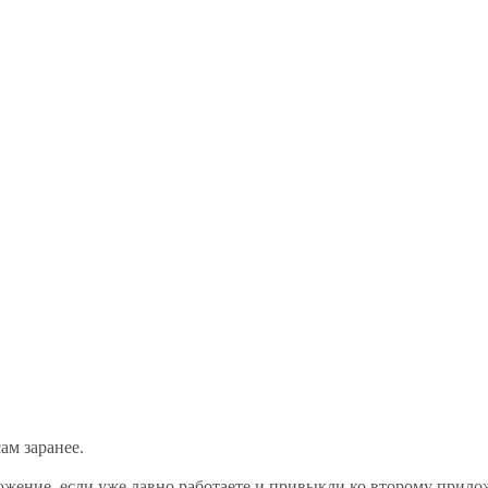
ам заранее.
ожение, если уже давно работаете и привыкли ко второму прил