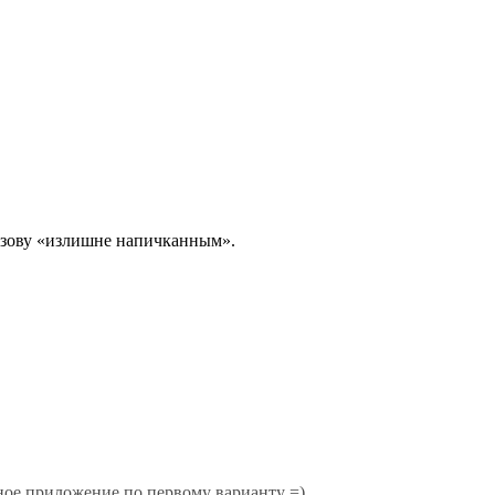
назову «излишне напичканным».
ное приложение по первому варианту =).