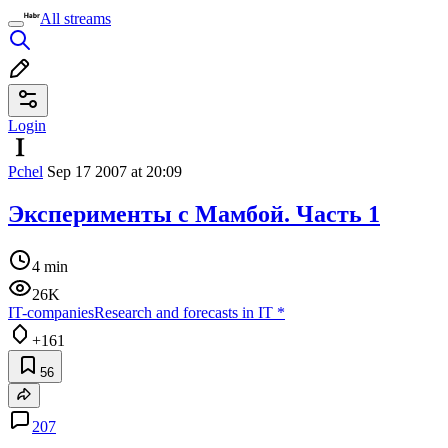
All streams
Login
Pchel
Sep 17 2007 at 20:09
Эксперименты с Мамбой. Часть 1
4 min
26K
IT-companies
Research and forecasts in IT
*
+161
56
207