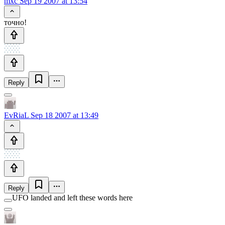
mxc
Sep 19 2007 at 13:54
точно!
Reply
EvRiaL
Sep 18 2007 at 13:49
Reply
UFO landed and left these words here