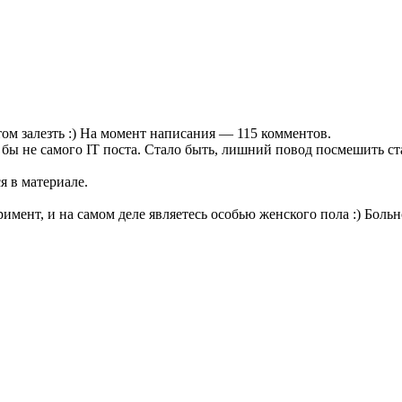
м залезть :) На момент написания — 115 комментов.
сь бы не самого IT поста. Стало быть, лишний повод посмешить с
я в материале.
имент, и на самом деле являетесь особью женского пола :) Бол