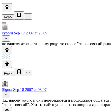
Reply
cyboru
Sep 17 2007 at 23:09
по вашему ассоциативному ряду это скорее "черкизовский рынок".
Reply
Sigura
Sep 18 2007 at 08:07
Т.к. народу много и они пересекаются и продолжают общаться т
"черкизовский". Хотите найти уникальных людей и ярко выраже