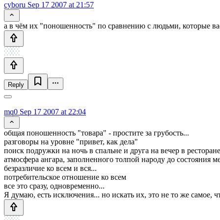
cyboru
Sep 17 2007 at 21:57
а в чём их "поношенность" по сравнению с людьми, которые в
Reply
mq0
Sep 17 2007 at 22:04
общая поношенность "товара" - простите за грубость...
разговоры на уровне "привет, как дела"
поиск подружки на ночь в спальне и друга на вечер в ресторан
атмосфера ангара, заполненного толпой народу до состояния ме
безразличие ко всем и вся...
потребительское отношение ко всем
все это сразу, одновременно...
Я думаю, есть исключения... но искать их, это не то же самое,