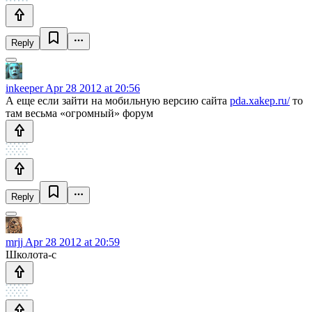
Reply
inkeeper
Apr 28 2012 at 20:56
А еще если зайти на мобильную версию сайта
pda.xakep.ru/
то
там весьма «огромный» форум
Reply
mrjj
Apr 28 2012 at 20:59
Школота-с