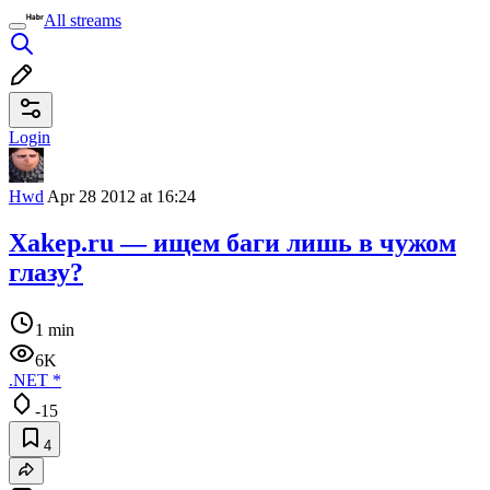
All streams
Login
Hwd
Apr 28 2012 at 16:24
Xakep.ru — ищем баги лишь в чужом
глазу?
1 min
6K
.NET
*
-15
4