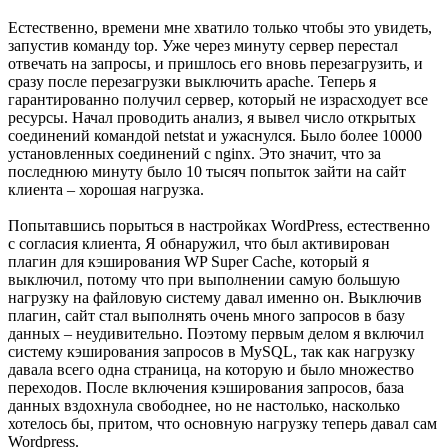
Естественно, времени мне хватило только чтобы это увидеть,
запустив команду top. Уже через минуту сервер перестал
отвечать на запросы, и пришлось его вновь перезагрузить, и
сразу после перезагрузки выключить apache. Теперь я
гарантированно получил сервер, который не израсходует все
ресурсы. Начал проводить анализ, я вывел число открытых
соединений командой netstat и ужаснулся. Было более 10000
установленных соединений с nginx. Это значит, что за
последнюю минуту было 10 тысяч попыток зайти на сайт
клиента – хорошая нагрузка.
Попытавшись порыться в настройках WordPress, естественно
с согласия клиента, Я обнаружил, что был активирован
плагин для кэширования WP Super Cache, который я
выключил, потому что при выполнении самую большую
нагрузку на файловую систему давал именно он. Выключив
плагин, сайт стал выполнять очень много запросов в базу
данных – неудивительно. Поэтому первым делом я включил
систему кэширования запросов в MySQL, так как нагрузку
давала всего одна страница, на которую и было множество
переходов. После включения кэширования запросов, база
данных вздохнула свободнее, но не настолько, насколько
хотелось бы, притом, что основную нагрузку теперь давал сам
Wordpress.