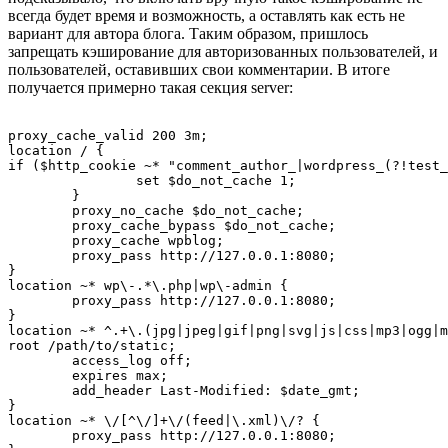
всегда будет время и возможность, а оставлять как есть не
вариант для автора блога. Таким образом, пришлось
запрещать кэширование для авторизованных пользователей, и
пользователей, оставивших свои комментарии. В итоге
получается примерно такая секция server:
proxy_cache_valid 200 3m;

location / {

if ($http_cookie ~* "comment_author_|wordpress_(?!test_
		set $do_not_cache 1;

	}

	proxy_no_cache $do_not_cache;

	proxy_cache_bypass $do_not_cache;

	proxy_cache wpblog;

	proxy_pass http://127.0.0.1:8080;

}

location ~* wp\-.*\.php|wp\-admin {

	proxy_pass http://127.0.0.1:8080;

}

location ~* ^.+\.(jpg|jpeg|gif|png|svg|js|css|mp3|ogg|m
root /path/to/static;

	access_log off;

	expires max;

	add_header Last-Modified: $date_gmt;

}

location ~* \/[^\/]+\/(feed|\.xml)\/? {

	proxy_pass http://127.0.0.1:8080;
