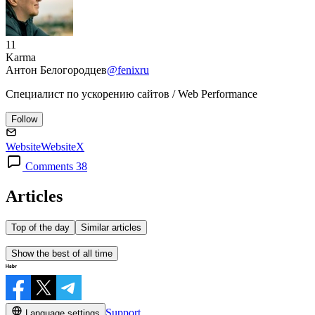
11
Karma
Антон Белогородцев
@fenixru
Специалист по ускорению сайтов / Web Performance
Follow
Website
Website
X
Comments 38
Articles
Top of the day
Similar articles
Show the best of all time
Support
Language settings