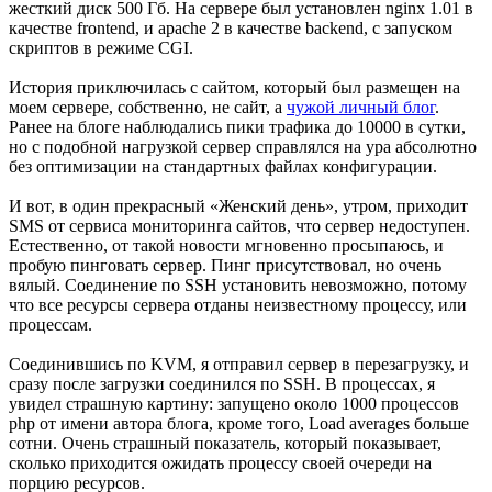
жесткий диск 500 Гб. На сервере был установлен nginx 1.01 в
качестве frontend, и apache 2 в качестве backend, с запуском
скриптов в режиме CGI.
История приключилась с сайтом, который был размещен на
моем сервере, собственно, не сайт, а
чужой личный блог
.
Ранее на блоге наблюдались пики трафика до 10000 в сутки,
но с подобной нагрузкой сервер справлялся на ура абсолютно
без оптимизации на стандартных файлах конфигурации.
И вот, в один прекрасный «Женский день», утром, приходит
SMS от сервиса мониторинга сайтов, что сервер недоступен.
Естественно, от такой новости мгновенно просыпаюсь, и
пробую пинговать сервер. Пинг присутствовал, но очень
вялый. Соединение по SSH установить невозможно, потому
что все ресурсы сервера отданы неизвестному процессу, или
процессам.
Соединившись по KVM, я отправил сервер в перезагрузку, и
сразу после загрузки соединился по SSH. В процессах, я
увидел страшную картину: запущено около 1000 процессов
php от имени автора блога, кроме того, Load averages больше
сотни. Очень страшный показатель, который показывает,
сколько приходится ожидать процессу своей очереди на
порцию ресурсов.