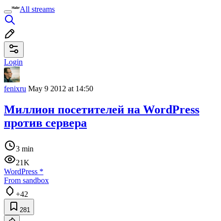
All streams
Login
fenixru
May 9 2012 at 14:50
Миллион посетителей на WordPress
против сервера
3 min
21K
WordPress
*
From sandbox
+42
281