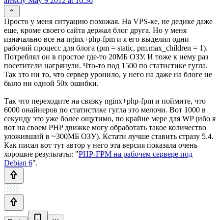
alekciy
May 9 2012 at 16:36
Просто у меня ситуацию похожая. На VPS-ке, не дедике даже
еще, кроме своего сайта держал блог друга. Но у меня
изначально все на nginx+php-fpm и я его выделил одни
рабочий процесс для блога (pm = static, pm.max_children = 1).
Потреблял он в простое где-то 20МБ ОЗУ. И тоже к нему раз
посетители нагрянули. Что-то под 1500 по статистике гугла.
Так это ни то, что сервер уронило, у него на даже на блоге не
было ни одной 50х ошибки.
Так что переходите на связку nginx+php-fpm и поймите, что
6000 онайнеров по статистике гугла это мелочи. Вот 1000 в
секунду это уже более ощутимо, по крайне мере для WP (ибо я
вот на своем PHP движке могу обработать такое количество
уложивший в ~300МБ ОЗУ). Кстати лучше ставить стразу 5.4.
Как писал вот тут автор у него эта версия показала очень
хорошие результаты: "
PHP-FPM на рабочем сервере под
Debian 6
".