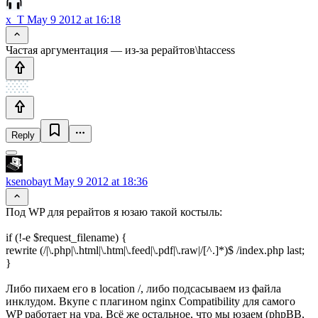
x_T
May 9 2012 at 16:18
Частая аргументация — из-за рерайтов\htaccess
Reply
ksenobayt
May 9 2012 at 18:36
Под WP для рерайтов я юзаю такой костыль:
if (!-e $request_filename) {
rewrite (/|\.php|\.html|\.htm|\.feed|\.pdf|\.raw|/[^.]*)$ /index.php last;
}
Либо пихаем его в location /, либо подсасываем из файла
инклудом. Вкупе с плагином nginx Compatibility для самого
WP работает на ура. Всё же остальное, что мы юзаем (phpBB,