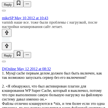
Reply
mikeSP
May 10 2012 at 10:43
varnish наше все. тоже были проблемы с нагрузкой, после
настройки кеширования сайт летает.
Reply
DjOnline
May 12 2012 at 08:32
1. Mysql cache первым делом должен был быть включен, как
так возможно запускать сервер без его включения?
2. «Я обнаружил, что был активирован плагин для
кэширования WP Super Cache, который я выключил, потому
что при выполнении самую большую нагрузку на файловую
систему давал именно он.»
Файлы отлично кэшируются в *nix, и тем более если это одна
страница, то она всегда находится в кэше файловой системы в