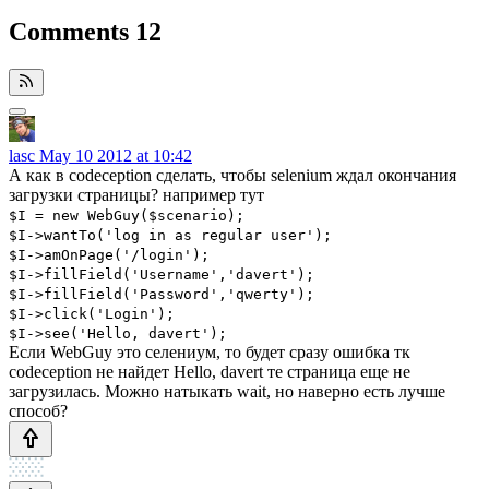
Comments
12
lasc
May 10 2012 at 10:42
А как в codeception сделать, чтобы selenium ждал окончания
загрузки страницы? например тут
$I = new WebGuy($scenario);
$I->wantTo('log in as regular user');
$I->amOnPage('/login');
$I->fillField('Username','davert');
$I->fillField('Password','qwerty');
$I->click('Login');
$I->see('Hello, davert');
Если WebGuy это селениум, то будет сразу ошибка тк
codeception не найдет Hello, davert те страница еще не
загрузилась. Можно натыкать wait, но наверно есть лучше
способ?