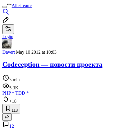
All streams
Login
Davert
May 10 2012 at 10:03
Codeception — новости проекта
3 min
5.3K
PHP
*
TDD
*
+18
118
12