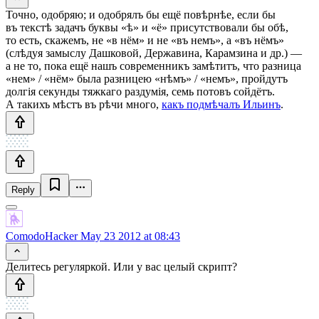
Точно, одобряю; и одобрялъ бы ещё повѣрнѣе, если бы
въ текстѣ задачъ буквы «ѣ» и «ё» присутствовали бы обѣ,
то есть, скажемъ, не «в нём» и не «въ немъ», а «въ нёмъ»
(слѣдуя замыслу Дашковой, Державина, Карамзина
и др.) —
а не то, пока ещё нашъ современникъ замѣтитъ, что разница
«нем» / «нём»
была разницею
«нѣмъ» / «немъ»,
пройдутъ
долгія секунды тяжкаго раздумія, семь потовъ сойдётъ.
А такихъ мѣстъ въ рѣчи много,
какъ подмѣчалъ Ильинъ
.
Reply
ComodoHacker
May 23 2012 at 08:43
Делитесь регуляркой. Или у вас целый скрипт?