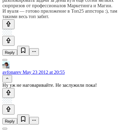
разблокировать задачи за деньги) и еще сотни мелких
сюрпризов от профессионалов Маркетинга и Магии.
И вуаля — готово приложение в Топ25 аппстора :), там
такими весь топ забит.
Reply
avfonarev
May 23 2012 at 20:55
Ну уж не наговаривайте. Не заслужили пока!
Reply