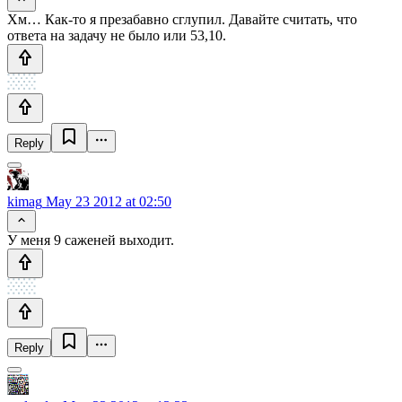
Хм… Как-то я презабавно сглупил. Давайте считать, что
ответа на задачу не было или 53,10.
Reply
kimag
May 23 2012 at 02:50
У меня 9 саженей выходит.
Reply