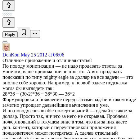
Reply
DenKon
May 25 2012 at 06:06
Отличное приложение и отличная статья!
По поводу монетизации — не надо продавать ответы за
монетки, ваше приложение не про это. А вот продавать
подсказки по типу mighty eagle за доллар на все задачи — это
вполне себе хорошо. Например, к первой задаче подсказка
могла бы выглядеть так:
28*36 = (30-2)*36 = 36*30 — 36*2
Формулировка и появление перед глазами задачи в таком виде
заметно упрощает дальнейшие вычисления в уме.
И по поводу consumable пожертвований — сделайте такое за
доллар. Просто так, ничего за него не открывая. Проблема
пожертвований в текущем виде в том, что вы за них даете
доп. контент, который с переустановкой приложения
пользователем может потеряться. А сделав отдельный
consumable in-app вы просто будете получать немного больше