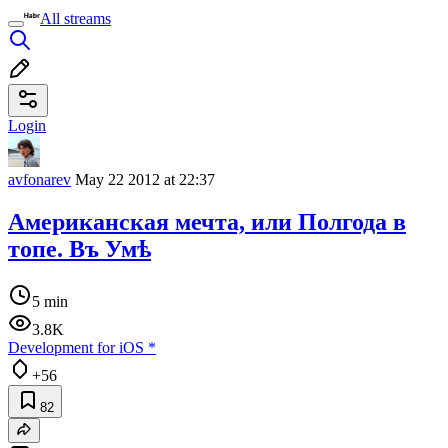
All streams
Login
avfonarev
May 22 2012 at 22:37
Американская мечта, или Полгода в
топе. Въ Умѣ
5 min
3.8K
Development for iOS
*
+56
82