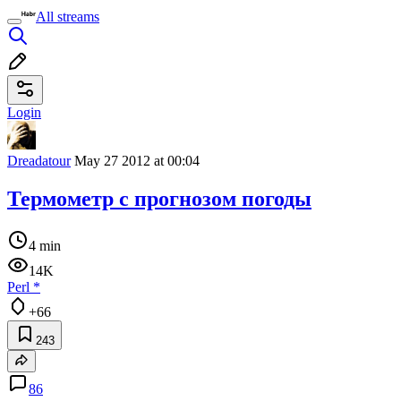
All streams
Login
Dreadatour
May 27 2012 at 00:04
Термометр с прогнозом погоды
4 min
14K
Perl
*
+66
243
86