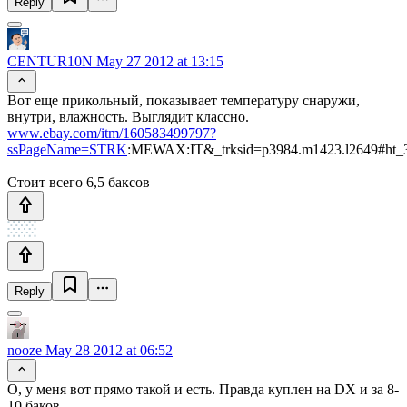
Reply
CENTUR10N
May 27 2012 at 13:15
Вот еще прикольный, показывает температуру снаружи,
внутри, влажность. Выглядит классно.
www.ebay.com/itm/160583499797?
ssPageName=STRK
:MEWAX:IT&_trksid=p3984.m1423.l2649#ht_
Стоит всего 6,5 баксов
Reply
nooze
May 28 2012 at 06:52
О, у меня вот прямо такой и есть. Правда куплен на DX и за 8-
10 баков