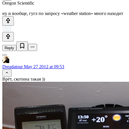
Oregon Scientific
ну и вообще, гугл по запросу «weather station» много находит
Reply
Dreadatour
May 27 2012 at 09:53
Врёт, скотина такая ))