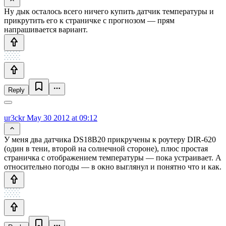
Ну дык осталось всего ничего купить датчик температуры и
прикрутить его к страничке с прогнозом — прям
напрашивается вариант.
Reply
ur3ckr
May 30 2012 at 09:12
У меня два датчика DS18B20 прикручены к роутеру DIR-620
(один в тени, второй на солнечной стороне), плюс простая
страничка с отображением температуры — пока устраивает. А
относительно погоды — в окно выглянул и понятно что и как.