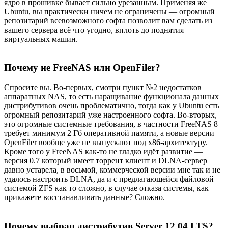
ядро в прошивке бывает сильно урезанным. Применяя же
Ubuntu, вы практически ничем не ограничены — огромный
репозитарий всевозможного софта позволит вам сделать из
вашего сервера всё что угодно, вплоть до поднятия
виртуальных машин.
Почему не FreeNAS или OpenFiler?
Спросите вы. Во-первых, смотри пункт №2 недостатков
аппаратных NAS, то есть наращивание функционала данных
дистрибутивов очень проблематично, тогда как у Ubuntu есть
огромный репозитарий уже настроенного софта. Во-вторых,
это огромные системные требования, в частности FreeNAS 8
требует минимум 2 Гб оперативной памяти, а новые версии
OpenFiler вообще уже не выпускают под x86-архитектуру.
Кроме того у FreeNAS как-то не гладко идёт развитие —
версия 0.7 который имеет торрент клиент и DLNA-сервер
давно устарела, в восьмой, коммерческой версии мне так и не
удалось настроить DLNA, да и с предлагающейся файловой
системой ZFS как то сложно, в случае отказа системы, как
прикажете восстанавливать данные? Сложно.
Почему выбран дистрибутив Server 12.04 LTS?