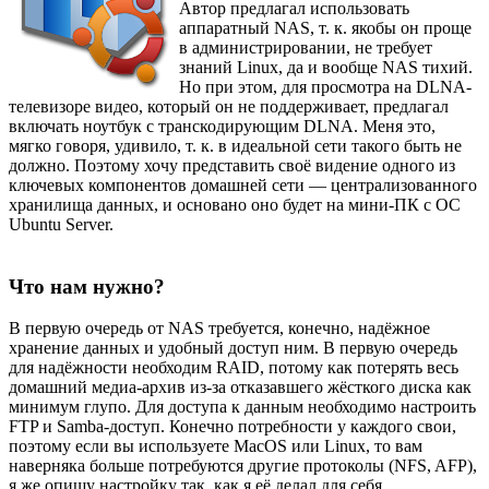
Автор предлагал использовать
аппаратный NAS, т. к. якобы он проще
в администрировании, не требует
знаний Linux, да и вообще NAS тихий.
Но при этом, для просмотра на DLNA-
телевизоре видео, который он не поддерживает, предлагал
включать ноутбук с транскодирующим DLNA. Меня это,
мягко говоря, удивило, т. к. в идеальной сети такого быть не
должно. Поэтому хочу представить своё видение одного из
ключевых компонентов домашней сети — централизованного
хранилища данных, и основано оно будет на мини-ПК с ОС
Ubuntu Server.
Что нам нужно?
В первую очередь от NAS требуется, конечно, надёжное
хранение данных и удобный доступ ним. В первую очередь
для надёжности необходим RAID, потому как потерять весь
домашний медиа-архив из-за отказавшего жёсткого диска как
минимум глупо. Для доступа к данным необходимо настроить
FTP и Samba-доступ. Конечно потребности у каждого свои,
поэтому если вы используете MacOS или Linux, то вам
наверняка больше потребуются другие протоколы (NFS, AFP),
я же опишу настройку так, как я её делал для себя.