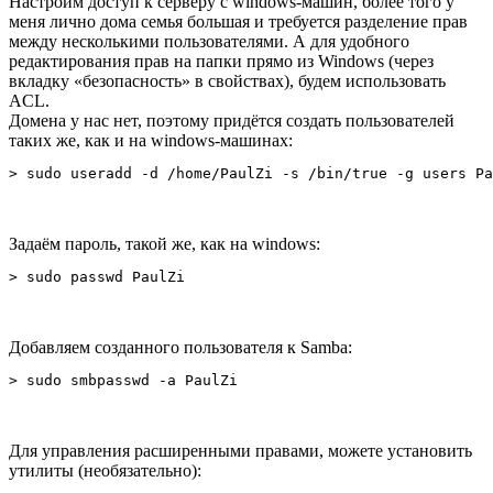
Настроим доступ к серверу с windows-машин, более того у
меня лично дома семья большая и требуется разделение прав
между несколькими пользователями. А для удобного
редактирования прав на папки прямо из Windows (через
вкладку «безопасность» в свойствах), будем использовать
ACL.
Домена у нас нет, поэтому придётся создать пользователей
таких же, как и на windows-машинах:
> sudo useradd -d /home/PaulZi -s /bin/true -g users Pa
Задаём пароль, такой же, как на windows:
> sudo passwd PaulZi
Добавляем созданного пользователя к Samba:
> sudo smbpasswd -a PaulZi
Для управления расширенными правами, можете установить
утилиты (необязательно):