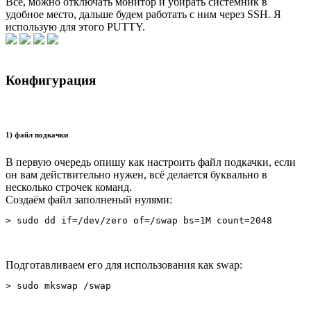
Всё, можно отключать монитор и убирать системник в
удобное место, дальше будем работать с ним через SSH. Я
использую для этого PUTTY.
Конфигурация
1) файл подкачки
В первую очередь опишу как настроить файл подкачки, если
он вам действительно нужен, всё делается буквально в
несколько строчек команд.
Создаём файл заполненый нулями:
> sudo dd if=/dev/zero of=/swap bs=1M count=2048
Подготавливаем его для использования как swap:
> sudo mkswap /swap