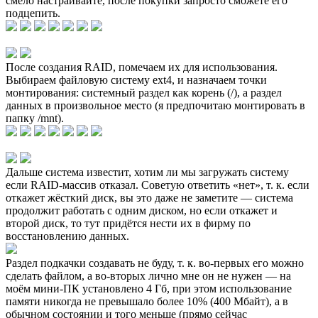
смело настраивайте, после покупки запросто сможете его
подцепить.
После создания RAID, помечаем их для использования.
Выбираем файловую систему ext4, и назначаем точки
монтирования: системный раздел как корень (/), а раздел
данных в произвольное место (я предпочитаю монтировать в
папку /mnt).
Дальше система известит, хотим ли мы загружать систему
если RAID-массив отказал. Советую ответить «нет», т. к. если
откажет жёсткий диск, вы это даже не заметите — система
продолжит работать с одним диском, но если откажет и
второй диск, то тут придётся нести их в фирму по
восстановлению данных.
Раздел подкачки создавать не буду, т. к. во-первых его можно
сделать файлом, а во-вторых лично мне он не нужен — на
моём мини-ПК установлено 4 Гб, при этом использование
памяти никогда не превышало более 10% (400 Мбайт), а в
обычном состоянии и того меньше (прямо сейчас