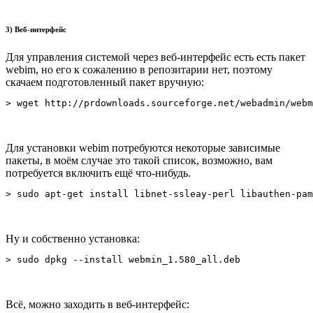
3) Веб-интерфейс
Для управления системой через веб-интерфейс есть есть пакет
webim, но его к сожалению в репозитарии нет, поэтому
скачаем подготовленный пакет вручную:
> wget http://prdownloads.sourceforge.net/webadmin/webm
Для установки webim потребуются некоторые зависимые
пакеты, в моём случае это такой список, возможно, вам
потребуется включить ещё что-нибудь.
> sudo apt-get install libnet-ssleay-perl libauthen-pam
Ну и собственно установка:
> sudo dpkg --install webmin_1.580_all.deb
Всё, можно заходить в веб-интерфейс: