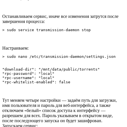
Останавливаем сервис, иначе все изменения затрутся после
завершения процесса:
> sudo service transmission-daemon stop
Настраиваем:
> sudo nano /etc/transmission-daemon/settings.json
"download-dir": "/mnt/data/public/torrents"

"rpc-password": "local"

"rpc-username": "local"

"rpc-whitelist-enabled": false
Тут меняем четыре настройки — задаём путь для загрузки,
имя пользователя и пароль для веб-интерфейса, а также
отключаем «белый» список доступа к интерфейсу —
разрешаем для всех. Пароль указываем в открытом виде,
после последующего запуска он будет зашифрован.
Запускаем сервис: