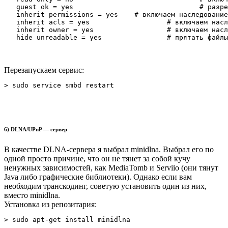
   guest ok = yes				# разрешаем гостевой доступ

   inherit permissions = yes	# включаем наследование прав

   inherit acls = yes			# включаем наследование windows-прав

   inherit owner = yes			# включаем наследование владельца

Перезапускаем сервис:
> sudo service smbd restart
6) DLNA/UPnP — сервер
В качестве DLNA-сервера я выбрал minidlna. Выбрал его по
одной просто причине, что он не тянет за собой кучу
ненужных зависимостей, как MediaTomb и Serviio (они тянут
Java либо графические библиотеки). Однако если вам
необходим транскодинг, советую установить один из них,
вместо minidlna.
Установка из репозитария:
> sudo apt-get install minidlna