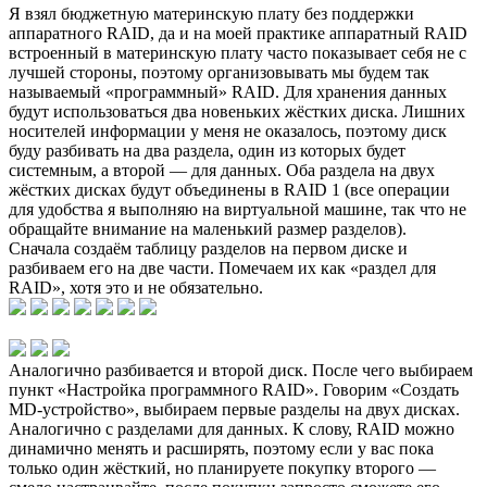
Я взял бюджетную материнскую плату без поддержки
аппаратного RAID, да и на моей практике аппаратный RAID
встроенный в материнскую плату часто показывает себя не с
лучшей стороны, поэтому организовывать мы будем так
называемый «программный» RAID. Для хранения данных
будут использоваться два новеньких жёстких диска. Лишних
носителей информации у меня не оказалось, поэтому диск
буду разбивать на два раздела, один из которых будет
системным, а второй — для данных. Оба раздела на двух
жёстких дисках будут объединены в RAID 1 (все операции
для удобства я выполняю на виртуальной машине, так что не
обращайте внимание на маленький размер разделов).
Сначала создаём таблицу разделов на первом диске и
разбиваем его на две части. Помечаем их как «раздел для
RAID», хотя это и не обязательно.
Аналогично разбивается и второй диск. После чего выбираем
пункт «Настройка программного RAID». Говорим «Создать
MD-устройство», выбираем первые разделы на двух дисках.
Аналогично с разделами для данных. К слову, RAID можно
динамично менять и расширять, поэтому если у вас пока
только один жёсткий, но планируете покупку второго —