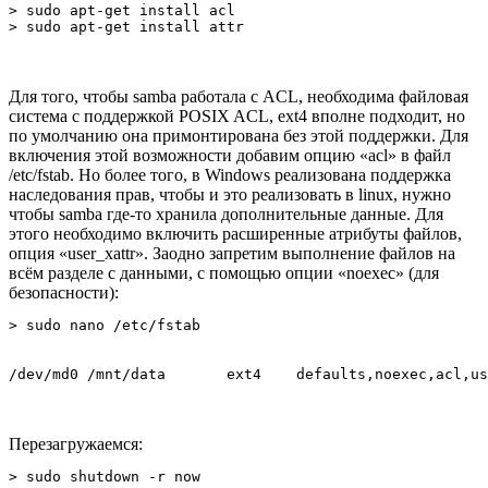
> sudo apt-get install acl

> sudo apt-get install attr
Для того, чтобы samba работала с ACL, необходима файловая
система с поддержкой POSIX ACL, ext4 вполне подходит, но
по умолчанию она примонтирована без этой поддержки. Для
включения этой возможности добавим опцию «acl» в файл
/etc/fstab. Но более того, в Windows реализована поддержка
наследования прав, чтобы и это реализовать в linux, нужно
чтобы samba где-то хранила дополнительные данные. Для
этого необходимо включить расширенные атрибуты файлов,
опция «user_xattr». Заодно запретим выполнение файлов на
всём разделе с данными, с помощью опции «noexec» (для
безопасности):
> sudo nano /etc/fstab
/dev/md0 /mnt/data       ext4    defaults,noexec,acl,us
Перезагружаемся:
> sudo shutdown -r now