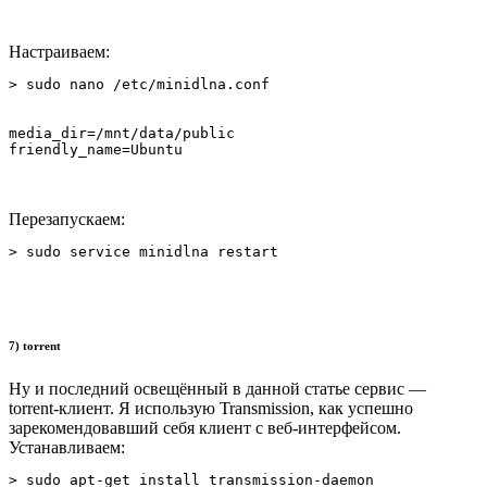
Настраиваем:
> sudo nano /etc/minidlna.conf
media_dir=/mnt/data/public

friendly_name=Ubuntu
Перезапускаем:
> sudo service minidlna restart
7) torrent
Ну и последний освещённый в данной статье сервис —
torrent-клиент. Я использую Transmission, как успешно
зарекомендовавший себя клиент с веб-интерфейсом.
Устанавливаем:
> sudo apt-get install transmission-daemon