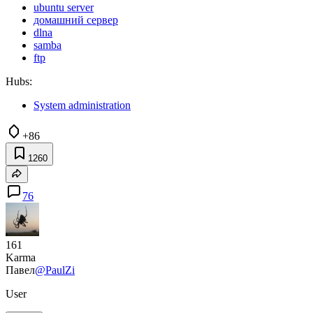
ubuntu server
домашний сервер
dlna
samba
ftp
Hubs:
System administration
+86
1260
76
161
Karma
Павел
@PaulZi
User