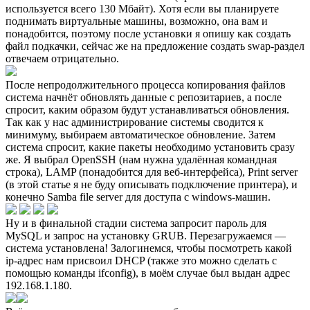
используется всего 130 Мбайт). Хотя если вы планируете
поднимать виртуальные машины, возможно, она вам и
понадобится, поэтому после установки я опишу как создать
файл подкачки, сейчас же на предложение создать swap-раздел
отвечаем отрицательно.
После непродолжительного процесса копирования файлов
система начнёт обновлять данные с репозитариев, а после
спросит, каким образом будут устанавливаться обновления.
Так как у нас администрирование системы сводится к
минимуму, выбираем автоматическое обновление. Затем
система спросит, какие пакеты необходимо установить сразу
же. Я выбрал OpenSSH (нам нужна удалённая командная
строка), LAMP (понадобится для веб-интерфейса), Print server
(в этой статье я не буду описывать подключение принтера), и
конечно Samba file server для доступа с windows-машин.
Ну и в финальной стадии система запросит пароль для
MySQL и запрос на установку GRUB. Перезагружаемся —
система установлена! Залогинемся, чтобы посмотреть какой
ip-адрес нам присвоил DHCP (также это можно сделать с
помощью команды ifconfig), в моём случае был выдан адрес
192.168.1.180.