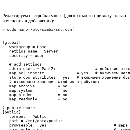
Редактируем настройки samba (для краткости привожу только
изменения и добавления):
> sudo nano /etc/samba/smb.conf
[global] 

   workgroup = Home

   netbios name = Server

   security = user

   # add settings

   admin users = PaulZi			# действие этих пользователей будут производиться от root 

   map acl inherit		= yes	# включаем наследование acl

   store dos attributes	= yes	# включаем хранение dos атрибутов

   # отключаем хранения windows атрибутов:

   map archive		= no

   map system		= no

   map hidden		= no

   map readonly		= no

# public share

[public]

   comment = Public

   path = /mnt/data/public

   browseable = yes				# шара видна

   read only = no				# включаем возможность записи
