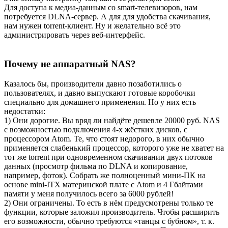
Для доступа к медиа-данным со smart-телевизоров, нам
потребуется DLNA-сервер. А для для удобства скачивания,
нам нужен torrent-клиент. Ну и желательно всё это
администрировать через веб-интерфейс.
Почему не аппаратный NAS?
Казалось бы, производители давно позаботились о
пользователях, и давно выпускают готовые коробочки
специально для домашнего применения. Но у них есть
недостатки:
1) Они дорогие. Вы вряд ли найдёте дешевле 20000 руб. NAS
c возможностью подключения 4-х жёстких дисков, с
процессором Atom. Те, что стоят недорого, в них обычно
применяется слабенький процессор, которого уже не хватет на
тот же torrent при одновременном скачивании двух потоков
данных (просмотр фильма по DLNA и копирование,
например, фоток). Собрать же полноценный мини-ПК на
основе mini-ITX материнской плате с Atom и 4 Гбайтами
памяти у меня получилось всего за 6000 рублей!
2) Они ограничены. То есть в нём предусмотрены только те
функции, которые заложил производитель. Чтобы расширить
его возможности, обычно требуются «танцы с бубном», т. к.