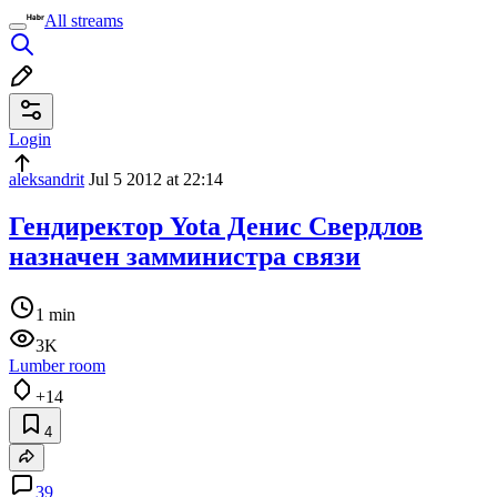
All streams
Login
aleksandrit
Jul 5 2012 at 22:14
Гендиректор Yota Денис Свердлов
назначен замминистра связи
1 min
3K
Lumber room
+14
4
39