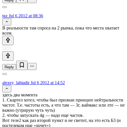
Reply
tgz
Jul 6 2012 at 08:36
В реальности там спроса на 2 рынка, пока что места хватает
всем.
Reply
alexey_lahtadir
Jul 6 2012 at 14:52
здесь два момента
1. Скартел хотел, чтобы был признан принцип нейтральности
частот. Т.е. частоты есть, а что там — 3г, ваймакс или лте — не
важно (утрирую чуть чуть)
2. чтобы запускать 4g — надо еще частов.
Вот теле2 как раз второй пункт и не светит, на это есть Б3 (и
ростелеком еще «хочет»)