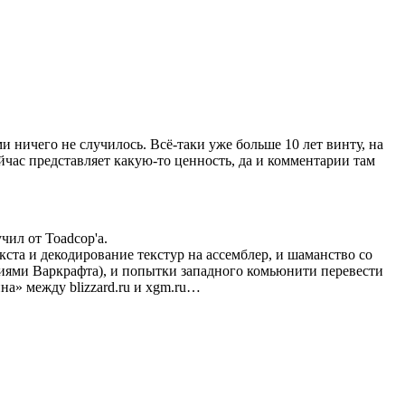
и ничего не случилось. Всё-таки уже больше 10 лет винту, на
сейчас представляет какую-то ценность, да и комментарии там
чил от Toadcop'а.
екста и декодирование текстур на ассемблер, и шаманство со
версиями Варкрафта), и попытки западного комьюнити перевести
на» между blizzard.ru и xgm.ru…