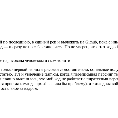
ой по последнюю, в единый реп и выложить на Github, пока с ним
од — и сразу не по себе становится. Но не уверен, что этот код 
же нарисована человеком из комьюнити
 только первый из них я рисовал самостоятельно, остальные полу
статью. Тут и увлечение fasm'ом, когда я переписывал парсинг т
гда внезапно выяснилось, что мой код не работает с пиратскими 
я простая команда upx -d решила бы проблему), и «холодная вой
остальное за кадром.