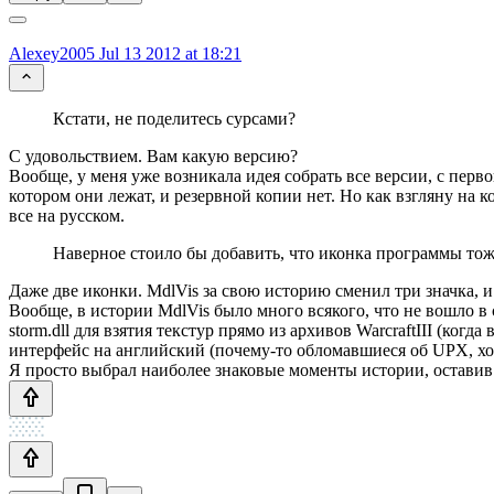
Alexey2005
Jul 13 2012 at 18:21
Кстати, не поделитесь сурсами?
С удовольствием. Вам какую версию?
Вообще, у меня уже возникала идея собрать все версии, с перв
котором они лежат, и резервной копии нет. Но как взгляну на к
все на русском.
Наверное стоило бы добавить, что иконка программы то
Даже две иконки. MdlVis за свою историю сменил три значка, и
Вообще, в истории MdlVis было много всякого, что не вошло в 
storm.dll для взятия текстур прямо из архивов WarcraftIII (ко
интерфейс на английский (почему-то обломавшиеся об UPX, хот
Я просто выбрал наиболее знаковые моменты истории, оставив 