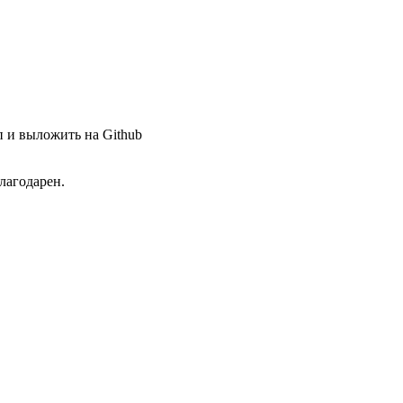
п и выложить на Github
благодарен.