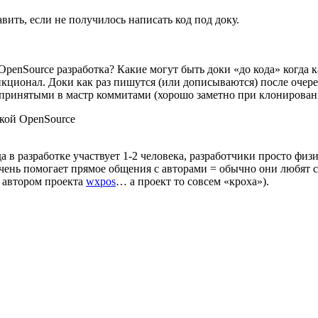
авить, если не получилось написать код под доку.
 OpenSource разработка? Какие могут быть доки «до кода» когда
ионал. Доки как раз пишутся (или дописываются) после очередн
с принятыми в мастр коммитами (хорошо заметно при клонирован
чкой OpenSource
в разработке участвует 1-2 человека, разработчики просто физич
очень помогает прямое общения с авторами = обычно они любят 
с автором проекта
wxpos
… а проект то совсем «кроха»).