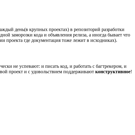
 каждый день(в крупных проектах) в репозиторий разработки
ой заморозки кода и объявления релиза, а иногда бывает что
ии проекта где документация тоже лежит в исходниках).
ески не успевают: и писать код, и работать с багтрекером, и
свой проект и с удовольствием поддерживают
конструктивное
!