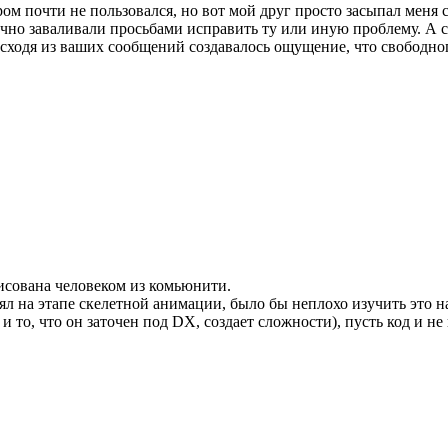
ом почти не пользовался, но вот мой друг просто засыпал меня
нечно заваливали просьбами исправить ту или иную проблему. А
о исходя из ваших сообщений создавалось ощущение, что свободно
исована человеком из комьюнити.
ял на этапе скелетной анимации, было бы неплохо изучить это н
 то, что он заточен под DX, создает сложности), пусть код и не