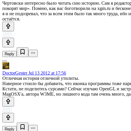
Чертовски интересно было читать сию историю. Сам я редактор
покорят мир». Помню, как вас боготворили на xgm.ru и беско
я и не подозревал, что за всем этим было так много труда, иб
остаётся.
Reply
DoctorGester
Jul 13 2012 at 17:56
Отличная история отличной утилиты.
Наверное стоило бы добавить, что иконка программы тоже нар
Кстати, не поделитесь сурсами? Сейчас изучаю OpenGL и застр
MagOSX'a, автора W3ME, но лишнего кода там очень много, да и
Reply