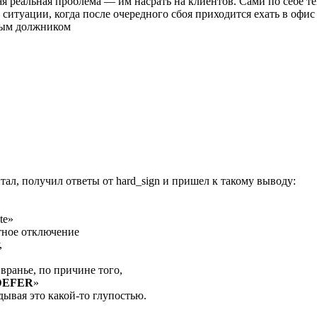
ая реальная проблема — им насрать на клиентов. Сами по себе т
 ситуации, когда после очередного сбоя приходится ехать в офис
ым должником
ал, получил ответы от hard_sign и пришел к такому выводу:
te»
ктное отключение
,
ранье, по причине того,
DEFER
»
дывая это какой-то глупостью.