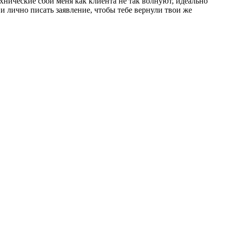
ехнические сбои меня как клиента не так волнуют, идеально
 и лично писать заявление, чтобы тебе вернули твои же