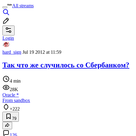
All streams
Login
hard_sign
Jul 19 2012 at 11:59
Так что же случилось со Сбербанком?
4 min
28K
Oracle
*
From sandbox
+222
79
126