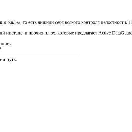
йт-в-байт»
, то есть лишили себя всякого контроля целостности.
 инстанс, и прочих плюх, которые предлагает Active DataGuard
тации.
?
_________________________________
ий путь.