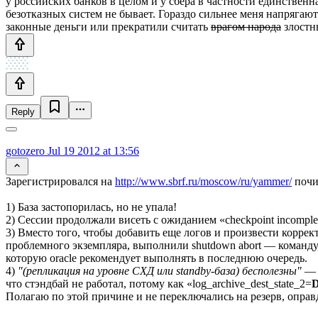
у российских банков в целом и у сбера в частности единственн
безотказных систем не бывает. Гораздо сильнее меня напрягают
законные деньги или прекратили считать
врагом народа
злостн
Reply
gotozero
Jul 19 2012 at 13:56
Зарегистрировался на
http://www.sbrf.ru/moscow/ru/yammer/
почит
1) База застопорилась, но не упала!
2) Сессии продолжали висеть с ожиданием «checkpoint incomple
3) Вместо того, чтобы добавить еще логов и произвести корре
проблемного экземпляра, выполнили shutdown abort — команду
которую oracle рекомендует выполнять в последнюю очередь.
4)
"(репликация на уровне СХД или standby-база) бесполезны"
— в
что стэндбай не работал, потому как «log_archive_dest_state_2=
Полагаю по этой причине и не переключались на резерв, оправ