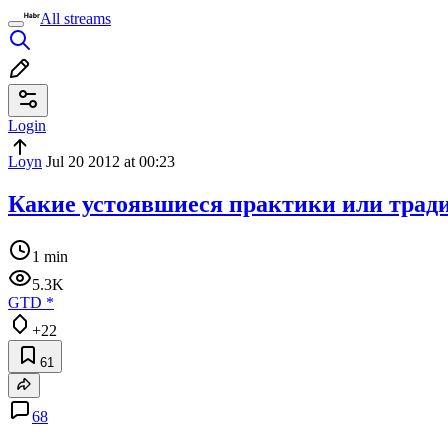
All streams
Login
Loyn
Jul 20 2012 at 00:23
Какие устоявшиеся практики или трад
1 min
5.3K
GTD
*
+22
61
68