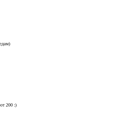
едам)
т 200 :)