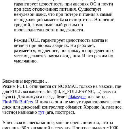
гарантирует целостность при авариях ОС и почти
при всех отключениях питания. Существует
ненулевой шанс, что при потере питания в самый
неподходящий момент база испортится. Это некий
средний, компромисный режим по
производительности и надежности.
Режим FULL гарантирует целостность всегда и
везде и при любых авариях. Но работает,
разумеется, медленнее, поскольку в определенных
местах делаются паузы ожидания. И это режим по
умолчанию.
Блаженны верующие…
Режим FULL отличается от NORMAL только на макоси, где
для FULL вызывается fnctl(fd, F_FULLFSYNC, ...) вместо
fsync(). Для линукса всегда будет
fdatasync
, для винды —
FlushFileBuffers
. И ничего они не могут гарантировать, если
диск или дисковый контроллер обманет. Хорошо (а, главное,
честно) написано
тут
(ага, постгрес).
Учитывая вышесказанное, мне не очень понятно, что за
смешные 50 транзакций в секунду. Постгрес выдает ~1000