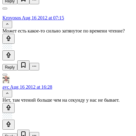
Reply
Krovosos
Aug 16 2012 at 07:15
Может есть какое-то сильно затянутое по времени чтение?
Reply
ayc
Aug 16 2012 at 16:28
Нет, там чтений больше чем на секунду у нас не бывает.