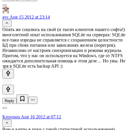
ayc
Aug 15 2012 at 23:14
Опять же сошлюсь на свой (и тысяч клиентов нашего софта!)
многолетний опыт использования SQLite на серверах: SQLite
все-таки изредка не справляется с сохранением целостности
БД при сбоях питания или зависаниях железа (перегрев).
Независимо от настроек синхронизации и режима журнала.
Притом, что у нас он используется на Windows, где от NTFS
ожидается дополнительная помощь в этом деле… Но увы. Не
зря в SQLite есть backup API :)
Reply
Krovosos
Aug 16 2012 at 07:12
Вам и карты в руки с такой статистикой использования)