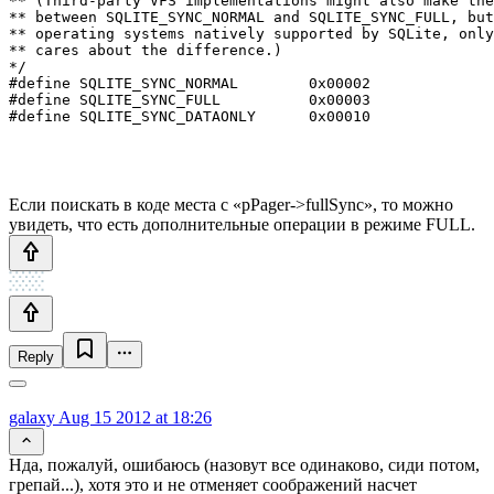
** (Third-party VFS implementations might also make the
** between SQLITE_SYNC_NORMAL and SQLITE_SYNC_FULL, but
** operating systems natively supported by SQLite, only
** cares about the difference.)

*/

#define SQLITE_SYNC_NORMAL        0x00002

#define SQLITE_SYNC_FULL          0x00003

#define SQLITE_SYNC_DATAONLY      0x00010

Если поискать в коде места с «pPager->fullSync», то можно
увидеть, что есть дополнительные операции в режиме FULL.
Reply
galaxy
Aug 15 2012 at 18:26
Нда, пожалуй, ошибаюсь (назовут все одинаково, сиди потом,
грепай...), хотя это и не отменяет соображений насчет