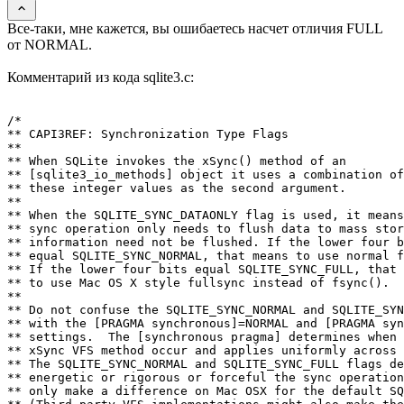
Все-таки, мне кажется, вы ошибаетесь насчет отличия FULL
от NORMAL.
Комментарий из кода sqlite3.c:
/*

** CAPI3REF: Synchronization Type Flags

**

** When SQLite invokes the xSync() method of an

** [sqlite3_io_methods] object it uses a combination of

** these integer values as the second argument.

**

** When the SQLITE_SYNC_DATAONLY flag is used, it means
** sync operation only needs to flush data to mass stor
** information need not be flushed. If the lower four b
** equal SQLITE_SYNC_NORMAL, that means to use normal f
** If the lower four bits equal SQLITE_SYNC_FULL, that 
** to use Mac OS X style fullsync instead of fsync().

**

** Do not confuse the SQLITE_SYNC_NORMAL and SQLITE_SYN
** with the [PRAGMA synchronous]=NORMAL and [PRAGMA syn
** settings.  The [synchronous pragma] determines when 
** xSync VFS method occur and applies uniformly across 
** The SQLITE_SYNC_NORMAL and SQLITE_SYNC_FULL flags de
** energetic or rigorous or forceful the sync operation
** only make a difference on Mac OSX for the default SQ