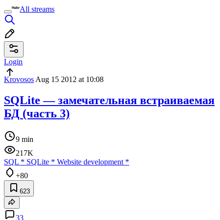
All streams
Login
Krovosos
Aug 15 2012 at 10:08
SQLite — замечательная встраиваемая
БД (часть 3)
9 min
217K
SQL
*
SQLite
*
Website development
*
+80
623
33