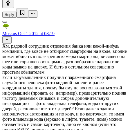
Reply
Moskus
Oct 1 2012 at 08:19
Хм, рядовой сотрудник отделения банка или какой-нибудь
компании, где вовсе не отбирают смартфоны на входе, вполне
может вбивать в поле зрения камеры смартфона, висящего на
шее или торчащего из кармана, разнообразные пароли или
коды замков на дверях. И быть в остальном совершенно
простым обывателем.
Если злоумышленник получил с зараженного смартфона
случайного человека фото кодовой панели и ранее —
координаты здания, почему бы ему не воспользоваться этой
информацией (продать ее, например), предварительно подняв
частоту делаемых снимков и собрав дополнительную
информацию — фото владельца телефона, коды от других
дверей, расположение этих дверей? Если даже в здании
используется авторизация и по коду, и по карточкам, то имея
фото владельца кода (зеркало в лифте, туалете, дома) можно
обзавестись и самой карточкой, либо ее клоном (если это
просто RFID), подкараулив его на улице.