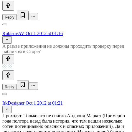
Reply
RubtsovAV
Oct 1 2012 at 01:16
А разьве приложения не должны проходить проверку перед
пабликом в Сторе?
Reply
IrkDesigner
Oct 1 2012 at 01:21
Проходят. Только это не спасло Андроид Маркет (Примерно
года полтора назад была история, что там нашли несколько
сотен потенциально опасных и опасных приложений). Да и
не всегда люди ставят приложения с Маркета, порой бывает