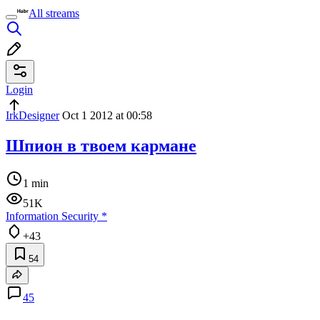
All streams
Login
IrkDesigner
Oct 1 2012 at 00:58
Шпион в твоем кармане
1 min
51K
Information Security
*
+43
54
45