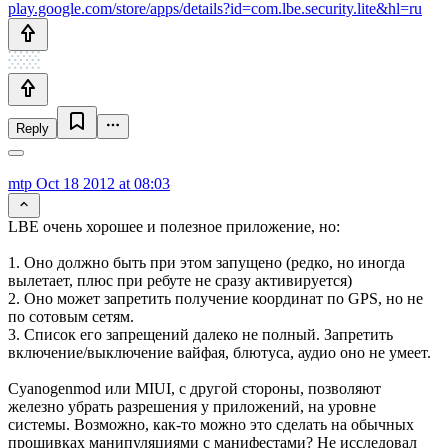
play.google.com/store/apps/details?id=com.lbe.security.lite&hl=ru
Reply
mtp
Oct 18 2012 at 08:03
LBE очень хорошее и полезное приложение, но:
1. Оно должно быть при этом запущено (редко, но иногда
вылетает, плюс при ребуте не сразу активируется)
2. Оно может запретить получение координат по GPS, но не
по сотовым сетям.
3. Список его запрещений далеко не полный. Запретить
включение/выключение вайфая, блютуса, аудио оно не умеет.
Cyanogenmod или MIUI, с другой стороны, позволяют
железно убрать разрешения у приложений, на уровне
системы. Возможно, как-то можно это сделать на обычных
прошивках манипуляциями с манифестами? Не исследовал