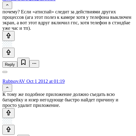
почему? Если «атиспай» следит за действиями других
процессов (ага этот полез к камере хотя у телефона выключен
экран, а вот этот вдруг включил гпс, хотя телефон в стэндбае
уже час и тп).
Reply
RubtsovAV
Oct 1 2012 at 01:19
К тому же подобное приложение должно съедать всю
батарейку и юзер негодующе быстро найдет причину и
просто удалит приложение.