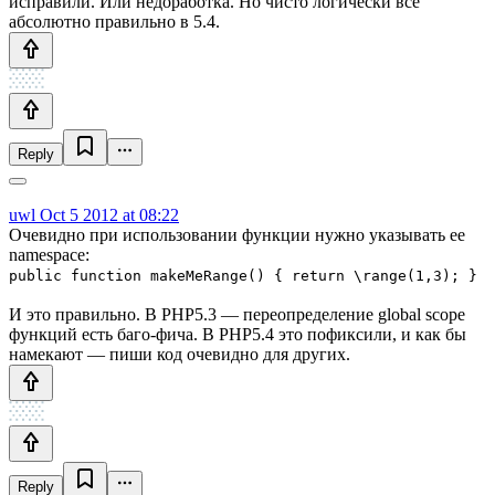
исправили. Или недоработка. Но чисто логически всё
абсолютно правильно в 5.4.
Reply
uwl
Oct 5 2012 at 08:22
Очевидно при использовании функции нужно указывать ее
namespace:
public function makeMeRange() { return \range(1,3); }
И это правильно. В PHP5.3 — переопределение global scope
функций есть баго-фича. В PHP5.4 это пофиксили, и как бы
намекают — пиши код очевидно для других.
Reply