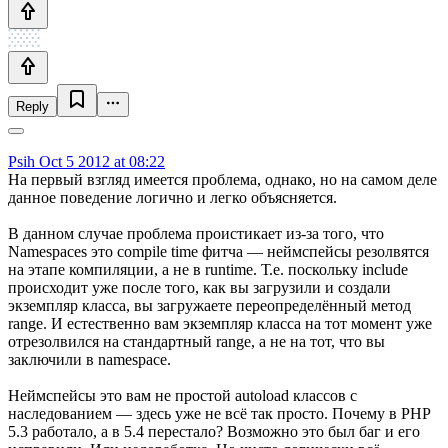
Reply
Psih
Oct 5 2012 at 08:22
На первый взгляд имеется проблема, однако, но на самом деле
данное поведение логично и легко объясняется.
В данном случае проблема проистикает из-за того, что
Namespaces это compile time фитча — неймспейсы резолвятся
на этапе компиляции, а не в runtime. Т.е. поскольку include
происходит уже после того, как вы загрузили и создали
экземпляр класса, вы загружаете переопределённый метод
range. И естественно вам экземпляр класса на тот момент уже
отрезолвился на стандартный range, а не на тот, что вы
заключили в namespace.
Неймспейсы это вам не простой autoload классов с
наследованием — здесь уже не всё так просто. Почему в PHP
5.3 работало, а в 5.4 перестало? Возможно это был баг и его