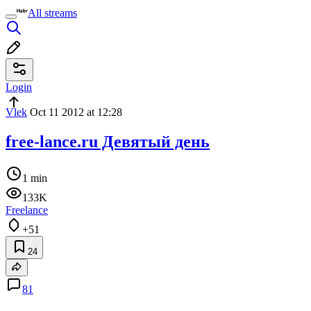
All streams
Login
Vlek
Oct 11 2012 at 12:28
free-lance.ru Девятый день
1 min
133K
Freelance
+51
24
81