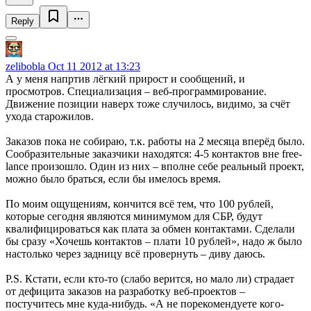
Reply
zelibobla
Oct 11 2012 at 13:23
А у меня напртив лёгкий прирост и сообщений, и
просмотров. Специализация – веб-программирование.
Движение позиции наверх тоже случилось, видимо, за счёт
ухода старожилов.
Заказов пока не собираю, т.к. работы на 2 месяца вперёд было.
Сообразительные заказчики находятся: 4-5 контактов вне free-
lance произошло. Один из них – вполне себе реальный проект,
можно было браться, если бы имелось время.
По моим ощущениям, кончится всё тем, что 100 рублей,
которые сегодня являются минимумом для СБР, будут
квалифицироваться как плата за обмен контактами. Сделали
бы сразу «Хочешь контактов – плати 10 рублей», надо ж было
настолько через задницу всё провернуть – диву даюсь.
P.S. Кстати, если кто-то (слабо верится, но мало ли) страдает
от дефицита заказов на разработку веб-проектов –
постучитесь мне куда-нибудь. «А не порекомендуете кого-