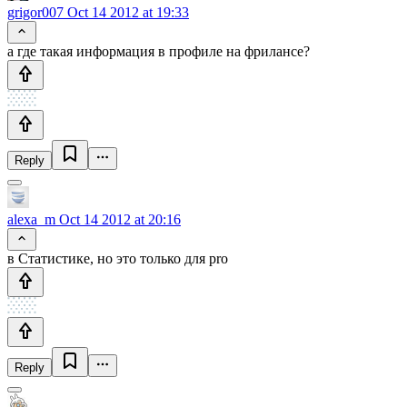
grigor007
Oct 14 2012 at 19:33
а где такая информация в профиле на фрилансе?
Reply
alexa_m
Oct 14 2012 at 20:16
в Статистике, но это только для pro
Reply