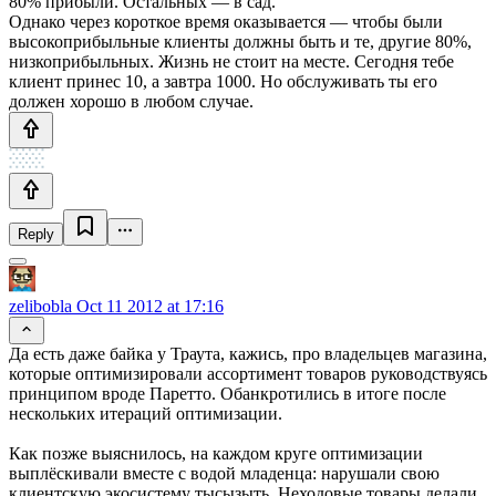
80% прибыли. Остальных — в сад.
Однако через короткое время оказывается — чтобы были
высокоприбыльные клиенты должны быть и те, другие 80%,
низкоприбыльных. Жизнь не стоит на месте. Сегодня тебе
клиент принес 10, а завтра 1000. Но обслуживать ты его
должен хорошо в любом случае.
Reply
zelibobla
Oct 11 2012 at 17:16
Да есть даже байка у Траута, кажись, про владельцев магазина,
которые оптимизировали ассортимент товаров руководствуясь
принципом вроде Паретто. Обанкротились в итоге после
нескольких итераций оптимизации.
Как позже выяснилось, на каждом круге оптимизации
выплёскивали вместе с водой младенца: нарушали свою
клиентскую экосистему тысызыть. Неходовые товары делали