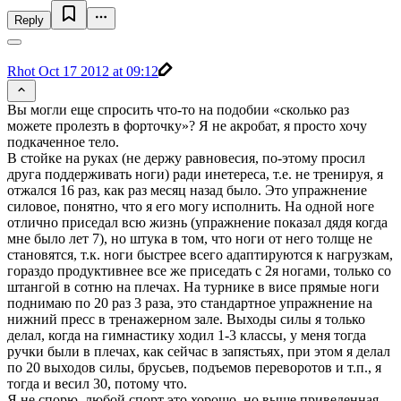
Reply
Rhot
Oct 17 2012 at 09:12
Вы могли еще спросить что-то на подобии «сколько раз
можете пролезть в форточку»? Я не акробат, я просто хочу
подкаченное тело.
В стойке на руках (не держу равновесия, по-этому просил
друга поддерживать ноги) ради инетереса, т.е. не тренируя, я
отжался 16 раз, как раз месяц назад было. Это упражнение
силовое, понятно, что я его могу исполнить. На одной ноге
отлично приседал всю жизнь (упражнение показал дядя когда
мне было лет 7), но штука в том, что ноги от него толще не
становятся, т.к. ноги быстрее всего адаптируются к нагрузкам,
гораздо продуктивнее все же приседать с 2я ногами, только со
штангой в сотню на плечах. На турнике в висе прямые ноги
поднимаю по 20 раз 3 раза, это стандартное упражнение на
нижний пресс в тренажерном зале. Выходы силы я только
делал, когда на гимнастику ходил 1-3 классы, у меня тогда
ручки были в плечах, как сейчас в запястьях, при этом я делал
по 20 выходов силы, брусьев, подъемов переворотов и т.п., я
тогда и весил 30, потому что.
Я не спорю, любой спорт это хорошо, но выше приведенная