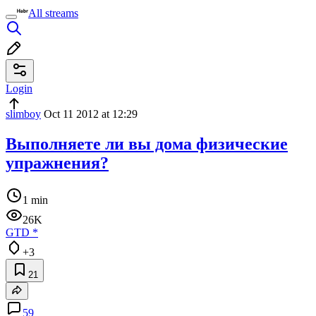
All streams
Login
slimboy
Oct 11 2012 at 12:29
Выполняете ли вы дома физические
упражнения?
1 min
26K
GTD
*
+3
21
59