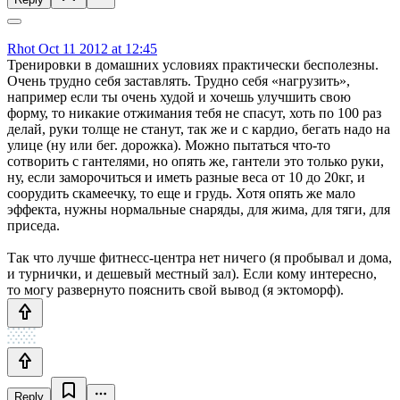
Rhot
Oct 11 2012 at 12:45
Тренировки в домашних условиях практически бесполезны.
Очень трудно себя заставлять. Трудно себя «нагрузить»,
например если ты очень худой и хочешь улучшить свою
форму, то никакие отжимания тебя не спасут, хоть по 100 раз
делай, руки толще не станут, так же и с кардио, бегать надо на
улице (ну или бег. дорожка). Можно пытаться что-то
сотворить с гантелями, но опять же, гантели это только руки,
ну, если заморочиться и иметь разные веса от 10 до 20кг, и
соорудить скамеечку, то еще и грудь. Хотя опять же мало
эффекта, нужны нормальные снаряды, для жима, для тяги, для
приседа.
Так что лучше фитнесс-центра нет ничего (я пробывал и дома,
и турнички, и дешевый местный зал). Если кому интересно,
то могу развернуто пояснить свой вывод (я эктоморф).
Reply