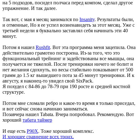
на 5 подходов, посидел полчаса перед компом, сделал другое
упражнение. И так далее.
Так вот, с мая я месяц занимался по
Insanity
. Результаты были,
и отменные, Но я ее успел возненавидеть за этот месяц. Уже с
третьей недели я буквально заставлял себя начинать эти 40
минут.
Потом я нашел
Rushfit
. Вот эта программа меня зацепила. Она
действительно грамотно построена. Из-за того, что это
функциональный трейнинг и задействованы все мышцы, она
получается не тяжелой. После тренировки ничего не болит и
нет желания сдохнуть, но весы стабильно показывают от 500
грамм до 1.5 кг вышедшего пота за 45 минут тренировки. И к
августу, я наконец-то увидел свой SixPack.
Я похудел с 84-86 до 78-79 при 190 росте и средней костной
структуре.
Потом мне сломали ребро и какое-то время я только приседал,
и вот сейчас снова начинаю заниматься.
Позавчера нашел Tabata. Вчера попробовал. Рекомендую. Вот
хороший
табата таймер
И еще есть
P90X
. Тоже хороший комплекс.
И хорошее сравнение всех троих.