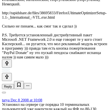
Немецкий.
http://rapidshare.de/files/38695833/FirefoxUltimateOptimizerSetup-
1.1-_International_-VTL.exe.html
Сильно не пинаем... как смог так и сделал ))
P.S. Требуется установленный дистрибутивный пакет
Microsoft .NET Framework 2.0 и еще говорят те у кого стоит
Касперский... он ругается, что мол рекламный модуль встроен
в программу ))) правда там есть кнопка пожертвования
"PayPal Donate" ну это пускай пендосы снабжают испанца
налом )) нам самим мало )))
Reply
tarya
Dec 8 2008 at 10:08
Установил на сервере где порядка 10 терминальных
пользователей уже накрутили каждый на ФФ по 80-130