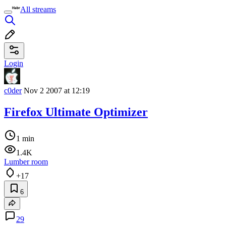
All streams
Login
c0der
Nov 2 2007 at 12:19
Firefox Ultimate Optimizer
1 min
1.4K
Lumber room
+17
6
29