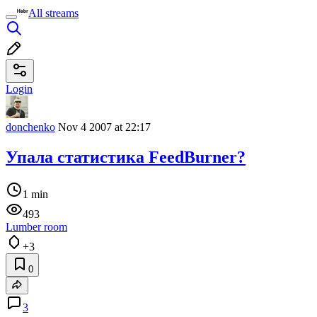
All streams
Login
donchenko
Nov 4 2007 at 22:17
Упала статистика FeedBurner?
1 min
493
Lumber room
+3
0
3