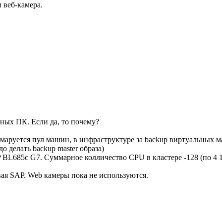
 веб-камера.
чных ПК. Если да, то почему?
ормаруется пул машин, в инфраструктуре за backup виртуальных м
до делать backup master образа)
 BL685c G7. Суммарное колличество CPU в кластере -128 (по 4 
вая SAP. Web камеры пока не используются.