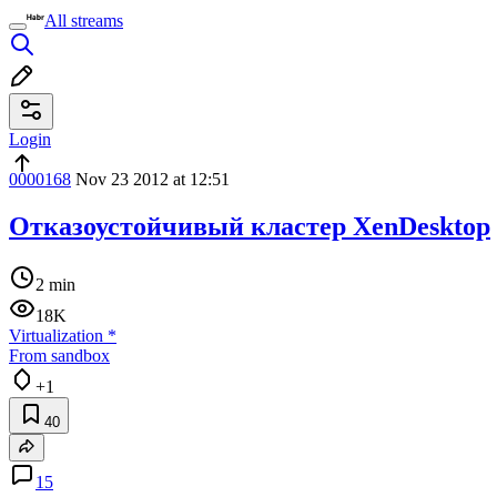
All streams
Login
0000168
Nov 23 2012 at 12:51
Отказоустойчивый кластер XenDesktop
2 min
18K
Virtualization
*
From sandbox
+1
40
15