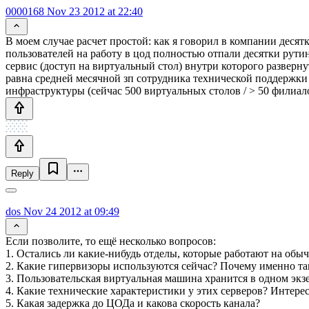
0000168
Nov 23 2012 at 22:40
В моем случае расчет простой: как я говорил в компании деся
пользователей на работу в цод полностью отпали десятки рут
сервис (доступ на виртуальный стол) внутри которого разверн
равна средней месячной зп сотрудника технической поддержки
инфраструктуры (сейчас 500 виртуальных столов / > 50 филиало
Reply
dos
Nov 24 2012 at 09:49
Если позволите, то ещё несколько вопросов:
1. Остались ли какие-нибудь отделы, которые работают на обы
2. Какие гипервизоры используются сейчас? Почему именно та
3. Пользовательская виртуальная машина хранится в одном экзе
4. Какие технические характеристики у этих серверов? Интере
5. Какая задержка до ЦОДа и какова скорость канала?