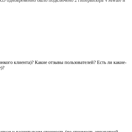
 к XD одновременно было подключено 2 гипервизора VMware и
онкого клиента)? Какие отзывы пользователей? Есть ли какие-
е)?
ентная и расчитываем стоимость (по стоимость аппаратной