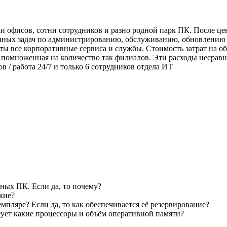
тки офисов, сотни сотрудников и разно родной парк ПК. После 
инных задач по администрированию, обслуживанию, обновлению 
уты все корпоративные сервиса и службы. Стоимость затрат на 
 помноженная на количество так филиалов. Эти расходы несрав
в / работа 24/7 и только 6 сотрудников отдела ИТ
чных ПК. Если да, то почему?
кие?
мпляре? Если да, то как обеспечивается её резервирование?
сует какие процессоры и объём оперативной памяти?