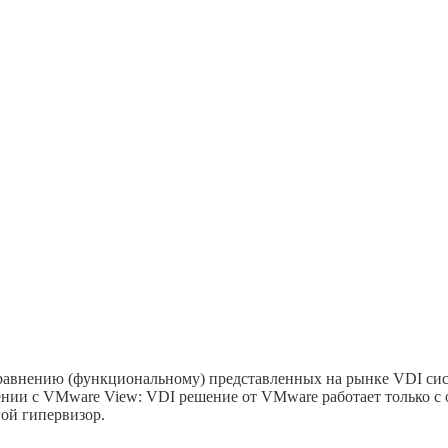
равнению (функциональному) представленных на рынке VDI сист
ении с VMware View: VDI решение от VMware работает только с
гой гипервизор.