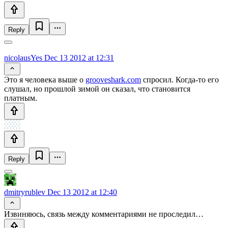
Reply
nicolausYes
Dec 13 2012 at 12:31
Это я человека выше о
grooveshark.com
спросил. Когда-то его
слушал, но прошлой зимой он сказал, что становится
платным.
Reply
dmitryrublev
Dec 13 2012 at 12:40
Извиняюсь, связь между комментариями не проследил…