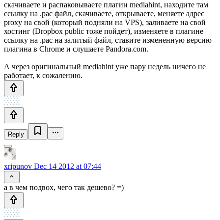
скачиваете и распаковываете плагин mediahint, находите там
ссылку на .pac файл, скачиваете, открываете, меняете адрес
proxy на свой (который подняли на VPS), заливаете на свой
хостинг (Dropbox public тоже пойдет), изменяете в плагине
ссылку на .pac на залитый файл, ставите измененную версию
плагина в Chrome и слушаете Pandora.com.
А через оригинальный mediahint уже пару недель ничего не
работает, к сожалению.
Reply
xripunov
Dec 14 2012 at 07:44
а в чем подвох, чего так дешево? =)