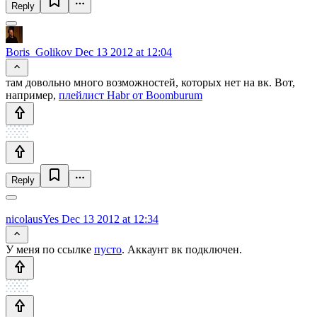
Reply
Boris_Golikov
Dec 13 2012 at 12:04
там довольно много возможностей, которых нет на вк. Вот,
например,
плейлист Habr от Boomburum
Reply
nicolausYes
Dec 13 2012 at 12:34
У меня по ссылке
пусто
. Аккаунт вк подключен.