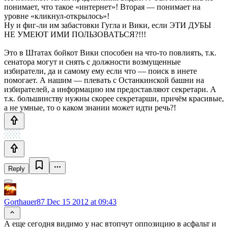
понимает, что такое «интернет»! Вторая — понимает на
уровне «кликнул-открылось»!
Ну и фиг-ли им забастовки Гугла и Вики, если ЭТИ ДУБЫ
НЕ УМЕЮТ ИМИ ПОЛЬЗОВАТЬСЯ?!!!
Это в Штатах бойкот Вики способен на что-то повлиять, т.к.
сенатора могут и снять с должности возмущенные
избиратели, да и самому ему если что — поиск в инете
помогает. А нашим — плевать с Останкинской башни на
избирателей, а информацию им предоставляют секретари. А
т.к. большинству нужны скорее секретарши, причём красивые,
а не умные, то о каком знании может идти речь?!
Reply
Gorthauer87
Dec 15 2012 at 09:43
А еще сегодня видимо у нас втопчут оппозицию в асфальт и