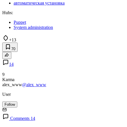
автоматическая установка
Hubs:
Puppet
System administration
+13
70
14
9
Karma
alex_www
@alex_www
User
Follow
Comments 14