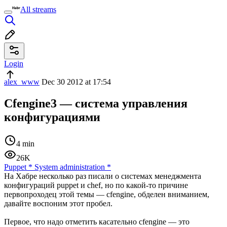
All streams
Login
alex_www
Dec 30 2012 at 17:54
Cfengine3 — система управления
конфигурациями
4 min
26K
Puppet
*
System administration
*
На Хабре несколько раз писали о системах менеджмента
конфигураций puppet и chef, но по какой-то причине
первопроходец этой темы — cfengine, обделен вниманием,
давайте воспоним этот пробел.
Первое, что надо отметить касательно cfengine — это