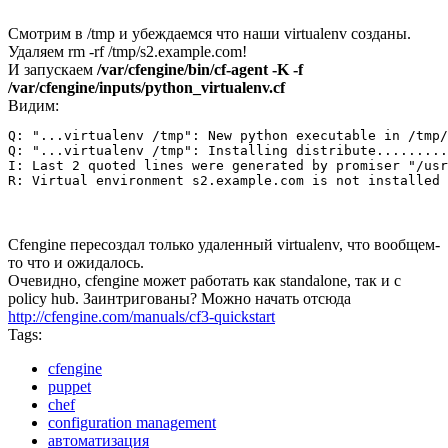
Смотрим в /tmp и убеждаемся что наши virtualenv созданы.
Удаляем rm -rf /tmp/s2.example.com!
И запускаем
/var/cfengine/bin/cf-agent -K -f
/var/cfengine/inputs/python_virtualenv.cf
Видим:
Q: "...virtualenv /tmp": New python executable in /tmp/
Q: "...virtualenv /tmp": Installing distribute.........
I: Last 2 quoted lines were generated by promiser "/usr
Cfengine пересоздал только удаленный virtualenv, что вообщем-
то что и ожидалось.
Очевидно, cfengine может работать как standalone, так и с
policy hub. Заинтригованы? Можно начать отсюда
http://cfengine.com/manuals/cf3-quickstart
Tags:
cfengine
puppet
chef
configuration management
автоматизация