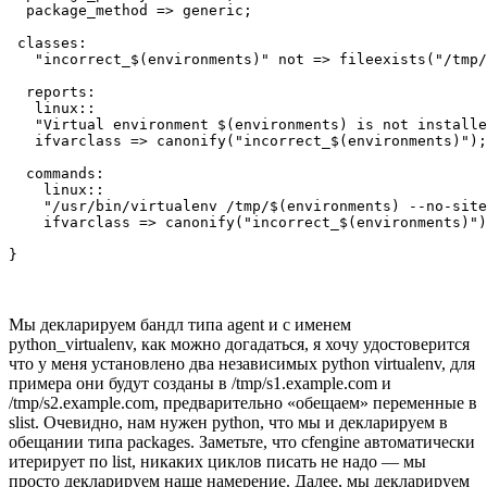
  package_method => generic;

 classes:

   "incorrect_$(environments)" not => fileexists("/tmp/
  reports:

   linux::

   "Virtual environment $(environments) is not installe
   ifvarclass => canonify("incorrect_$(environments)");

  commands:

    linux::

    "/usr/bin/virtualenv /tmp/$(environments) --no-site
    ifvarclass => canonify("incorrect_$(environments)")
Мы декларируем бандл типа agent и с именем
python_virtualenv, как можно догадаться, я хочу удостоверится
что у меня установлено два независимых python virtualenv, для
примера они будут созданы в /tmp/s1.example.com и
/tmp/s2.example.com, предварительно «обещаем» переменные в
slist. Очевидно, нам нужен python, что мы и декларируем в
обещании типа packages. Заметьте, что cfengine автоматически
итерирует по list, никаких циклов писать не надо — мы
просто декларируем наше намерение. Далее, мы декларируем