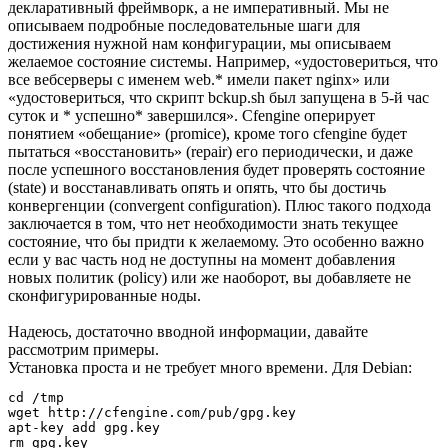
декларативный фреймворк, а не императивный. Мы не
описываем подробные последовательные шаги для
достижения нужной нам конфигурации, мы описываем
желаемое состояние системы. Например, «удостовериться, что
все вебсерверы с именем web.* имели пакет nginx» или
«удостовериться, что скрипт bckup.sh был запущена в 5-й час
суток и * успешно* завершился». Cfengine оперирует
понятием «обещание» (promice), кроме того cfengine будет
пытаться «восстановить» (repair) его периодически, и даже
после успешного восстановления будет проверять состояние
(state) и восстанавливать опять и опять, что бы достичь
конвергенции (convergent configuration). Плюс такого подхода
заключается в том, что нет необходимости знать текущее
состояние, что бы придти к желаемому. Это особенно важно
если у вас часть нод не доступны на момент добавления
новых политик (policy) или же наоборот, вы добавляете не
сконфигурированные ноды.
Надеюсь, достаточно вводной информации, давайте
рассмотрим примеры.
Установка проста и не требует много времени. Для Debian:
cd /tmp

wget http://cfengine.com/pub/gpg.key

apt-key add gpg.key

rm gpg.key
