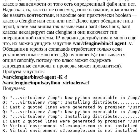
класс в зависимости от того есть определенный файл или нет.
Надо сказать, классы не совсем удачное название, правильнее
бы назвать контекстами, и вообще они практически boolean —
класс в cfengine или есть или нет! Далее идет обещание типа
report, в нем мы видим так называемый hard class linux, hard
классы декларирует сам cfengine и они включают тип
операционной системы, IP, версию дистрибутива и много еще
что, их можно увидеть запустив
/var/cfengine/bin/cf-agent -v
.
Обещания в reports и commands отработают только если
установлен класс «incorrect_$(environments)» (вызывается
опция canonify, потому-что класс может содержать
запрещенные символы и проверка может провалиться).
Пробуем запустить:
/var/cfengine/bin/cf-agent -K -f
/var/cfengine/inputs/python_virtualenv.cf
Получаем:
Q: "...virtualenv /tmp": New python executable in /tmp/
Q: "...virtualenv /tmp": Installing distribute.........
I: Last 2 quoted lines were generated by promiser "/usr
Q: "...virtualenv /tmp": New python executable in /tmp/
Q: "...virtualenv /tmp": Installing distribute.........
I: Last 2 quoted lines were generated by promiser "/usr
R: Virtual environment s1.example.com is not installed 