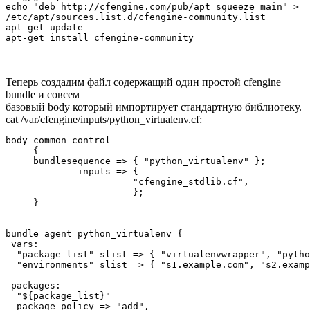
echo "deb http://cfengine.com/pub/apt squeeze main" >  
/etc/apt/sources.list.d/cfengine-community.list

apt-get update

Теперь создадим файл содержащий один простой cfengine
bundle и совсем
базовый body который импортирует стандартную библиотеку.
cat /var/cfengine/inputs/python_virtualenv.cf:
body common control 

     {

     bundlesequence => { "python_virtualenv" };

             inputs => { 

                       "cfengine_stdlib.cf", 

                       };

     }

bundle agent python_virtualenv {

 vars:

  "package_list" slist => { "virtualenvwrapper", "pytho
  "environments" slist => { "s1.example.com", "s2.examp
 packages:

  "${package_list}"

  package_policy => "add",
