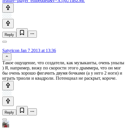
feature=player_embedded&v=X1jsU1lBZMc
Reply
Satyricon
Jan 7 2013 at 13:36
Такое ощущение, что создатели, как музыканты, очень унылы
) Я, например, вижу по скорости этого драммера, что он мог
бы очень хорошо фигачить двумя бочками (а у него 2 ноги) и
играть триоли и квадроли. Потенциал не раскрыт, короче.
Reply