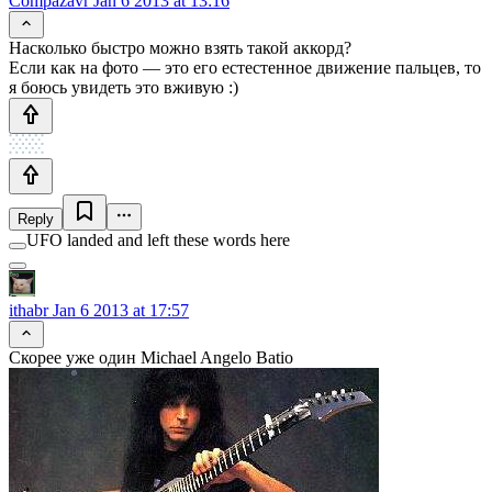
Compazavr
Jan 6 2013 at 13:16
Насколько быстро можно взять такой аккорд?
Если как на фото — это его естестенное движение пальцев, то
я боюсь увидеть это вживую :)
Reply
UFO landed and left these words here
ithabr
Jan 6 2013 at 17:57
Скорее уже один Michael Angelo Batio