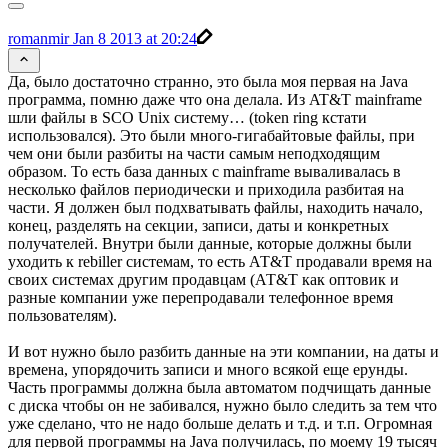
romanmir
Jan 8 2013 at 20:24
Да, было достаточно странно, это была моя первая на Java
программа, помню даже что она делала. Из AT&T mainframe
шли файлы в SCO Unix систему… (token ring кстати
использовался). Это были много-гигабайтовые файлы, при
чем они были разбиты на части самым неподходящим
образом. То есть база данных с mainframe вываливалась в
несколько файлов периодически и приходила разбитая на
части. Я должен был подхватывать файлы, находить начало,
конец, разделять на секции, записи, даты и конкретных
получателей. Внутри были данные, которые должны были
уходить к rebiller системам, то есть АТ&Т продавали время на
своих системах другим продавцам (АТ&Т как оптовик и
разные компании уже перепродавали телефонное время
пользователям).
И вот нужно было разбить данные на эти компании, на даты и
времена, упорядочить записи и много всякой еще ерунды.
Часть программы должна была автоматом подчищать данные
с диска чтобы он не забивался, нужно было следить за тем что
уже сделано, что не надо больше делать и т.д. и т.п. Огромная
для первой программы на Java получилась, по моему 19 тысяч