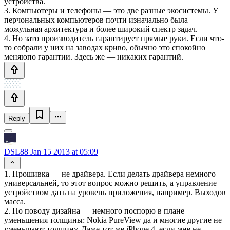
устройства.
3. Компьютеры и телефоны — это две разные экосистемы. У
перчональных компьютеров почти изначально была
можульная архитектура и более широкий спектр задач.
4. Но зато производитель гарантирует прямые руки. Если что-
то собрали у них на заводах криво, обычно это спокойно
меняюпо гарантии. Здесь же — никаких гарантий.
Reply
DSL88
Jan 15 2013 at 05:09
1. Прошивка — не драйвера. Если делать драйвера немного
универсальней, то этот вопрос можно решить, а управление
устройством дать на уровень приложения, например. Выходов
масса.
2. По поводу дизайна — немного поспорю в плане
уменьшения толщины: Nokia PureView да и многие другие не
уменьшают толщину. Даже тот же iPhone 4, если мне не