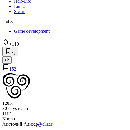
Half-Life
Linux
Steam
Hubs:
Game development
+119
47
152
128K+
30-days reach
1117
Karma
Анатолий Ализар
@alizar