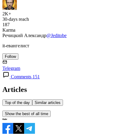
2K+
30-days reach
187
Karma
Речицкий Александр
@Jeditobe
it-евангелист
Follow
Telegram
Comments 151
Articles
Top of the day
Similar articles
Show the best of all time