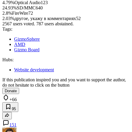
4.79%
Optical Audio
123
24.93%
SD/MMC
640
2.8%
FireWire
72
2.03%
другое, укажу в комментариях
52
2567 users voted. 787 users abstained.
Tags:
GizmoSphere
AMD
Gizmo Board
Hubs:
Website development
If this publication inspired you and you want to support the author,
do not hesitate to click on the button
Donate
+66
95
151