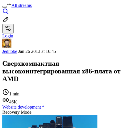
All streams
Login
Jeditobe
Jan 26 2013 at 16:45
Сверхкомпактная
высокоинтегрированная x86-плата от
AMD
1 min
46K
Website development
*
Recovery Mode