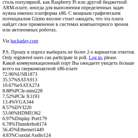
столь популярной, как Raspberry Pi или другой бюджетной
ARM-плате, иногда для выполнения определенных задач
нужна именно платформа x86. С мощным графическим
потенциалом Gizmo вполне стоит ожидать, что эта плата
найдет свое применение в системах компьютерного зрения
или автономных роботах.
Via
hackaday.com
P.S. Прошу в опросе выбирать не более 2-х вариантов ответов.
Only registered users can participate in poll.
Log in
, please.
Какой коммуникационный порт Вы ожидаете увидеть больше
всего на сверкомпактной x86-плате
72.96%
USB
1873
35.57%
SATA
913
10.67%
eSATA
274
8.88%
PCIe-mini
228
7.52%
PCIe X1
193
13.4%
VGA
344
8.57%
DVI
220
53.06%
HDMI
1362
6.97%
Display Port
179
6.78%
Thunderbolt
174
56.45%
Ethernet
1449
4.83%
Coaxial Audio
124