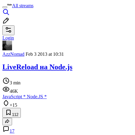
All streams
Login
AzzNomad
Feb 3 2013 at 10:31
LiveReload на Node.js
3 min
46K
JavaScript
*
Node.JS
*
+15
112
17