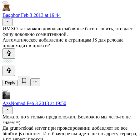
Bagobor
Feb 3 2013 at 19:44
ИМХО так можно довольно забавные баги словить, что дает
фичу довольно сомнительной.
Автоматическое добавление к страницам JS для релоада
происходит в прокси?
Reply
AzzNomad
Feb 3 2013 at 19:50
Можно, но я только предположил. Возможно мы чего-то не
знаем =).
Да grunt-reload server при проксировании добавляет во все
html'ки js сниппет. И в браузере вы идете не по адресу сервера,
а по адресу прокси.