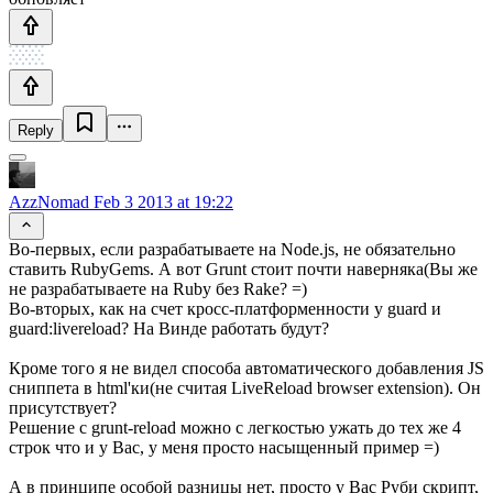
Reply
AzzNomad
Feb 3 2013 at 19:22
Во-первых, если разрабатываете на Node.js, не обязательно
ставить RubyGems. А вот Grunt стоит почти наверняка(Вы же
не разрабатываете на Ruby без Rake? =)
Во-вторых, как на счет кросс-платформенности у guard и
guard:livereload? На Винде работать будут?
Кроме того я не видел способа автоматического добавления JS
сниппета в html'ки(не считая LiveReload browser extension). Он
присутствует?
Решение с grunt-reload можно с легкостью ужать до тех же 4
строк что и у Вас, у меня просто насыщенный пример =)
А в принципе особой разницы нет, просто у Вас Руби скрипт,