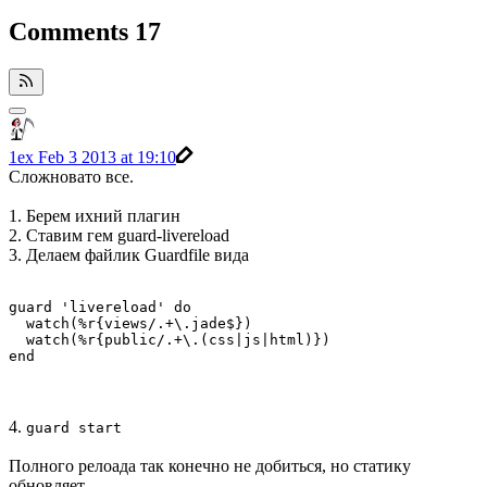
Comments
17
1ex
Feb 3 2013 at 19:10
Сложновато все.
1. Берем ихний плагин
2. Cтавим гем guard-livereload
3. Делаем файлик Guardfile вида
guard 'livereload' do

  watch(%r{views/.+\.jade$})

  watch(%r{public/.+\.(css|js|html)})

4.
guard start
Полного релоада так конечно не добиться, но статику
обновляет