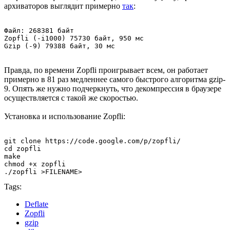
архиваторов выглядит примерно
так
:
Файл: 268381 байт

Zopfli (-i1000) 75730 байт, 950 мс

Gzip (-9) 79388 байт, 30 мс
Правда, по времени Zopfli проигрывает всем, он работает
примерно в 81 раз медленнее самого быстрого алгоритма gzip-
9. Опять же нужно подчеркнуть, что декомпрессия в браузере
осуществляется с такой же скоростью.
Установка и использование Zopfli:
git clone https://code.google.com/p/zopfli/

cd zopfli

make

chmod +x zopfli

./zopfli >FILENAME>
Tags:
Deflate
Zopfli
gzip