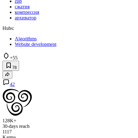
zlib
сжатия
компрессия
архиватор
Hubs:
Algorithms
Website development
+55
78
42
128K+
30-days reach
1117
Karma