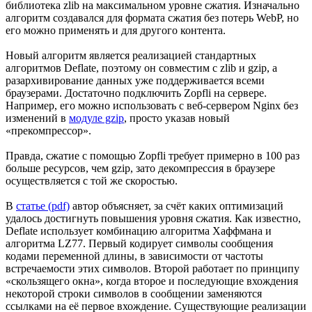
библиотека zlib на максимальном уровне сжатия. Изначально
алгоритм создавался для формата сжатия без потерь WebP, но
его можно применять и для другого контента.
Новый алгоритм является реализацией стандартных
алгоритмов Deflate, поэтому он совместим с zlib и gzip, а
разархивирование данных уже поддерживается всеми
браузерами. Достаточно подключить Zopfli на сервере.
Например, его можно использовать с веб-сервером Nginx без
изменений в
модуле gzip
, просто указав новый
«прекомпрессор».
Правда, сжатие с помощью Zopfli требует примерно в 100 раз
больше ресурсов, чем gzip, зато декомпрессия в браузере
осуществляется с той же скоростью.
В
статье (pdf)
автор объясняет, за счёт каких оптимизаций
удалось достигнуть повышения уровня сжатия. Как известно,
Deflate использует комбинацию алгоритма Хаффмана и
алгоритма LZ77. Первый кодирует символы сообщения
кодами переменной длины, в зависимости от частоты
встречаемости этих символов. Второй работает по принципу
«скользящего окна», когда второе и последующие вхождения
некоторой строки символов в сообщении заменяются
ссылками на её первое вхождение. Существующие реализации