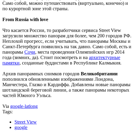
Само собой, можно путешествовать (виртуально, конечно) и
по курортной зоне этой страны.
From Russia with love
Что касается России, то разработчики сервиса Street View
загрузили множество панорам для более, чем 200 городов РФ.
Неплохой прогресс, если учитывать, что панорамы Москвы и
Санкт-Петербурга появились на так давно. Само собой, есть и
панорамы
Сочи
, места проведения Олимпийских игр 2014
года (зимних, да). Стоит посмотреть и на
архитектурные
памятки
, созданные буддистами в Республике Калмыкия.
Архив панорамных снимков городов
Великобритании
пополнился обновленными изображениями Лондона,
Манчестера, Глазко и Кардиффа. Добавлены новые панорамы
шотландской береговой линии, а также панорамы некоторых
частей Южного Уэльса.
Via
google-latlong
Tags:
Street View
google