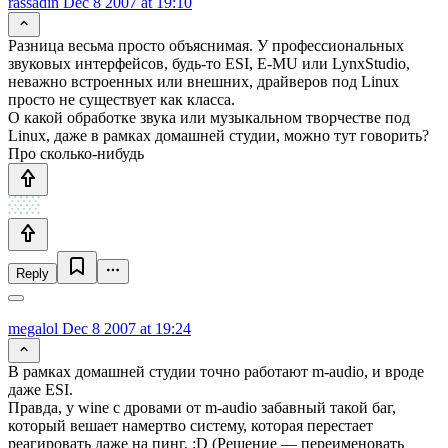
rassadin
Dec 8 2007 at 19:10
Разница весьма просто объяснимая. У профессиональных
звуковых интерфейсов, будь-то ESI, E-MU или LynxStudio,
неважно встроенных или внешних, драйверов под Linux
просто не существует как класса.
О какой обработке звука или музыкальном творчестве под
Linux, даже в рамках домашней студии, можно тут говорить?
Про сколько-нибудь
Reply
megalol
Dec 8 2007 at 19:24
В рамках домашней студии точно работают m-audio, и вроде
даже ESI.
Правда, у wine с дровами от m-audio забавный такой баг,
который вешает намертво систему, которая перестает
реагировать даже на пинг. :D (Решение — переименовать