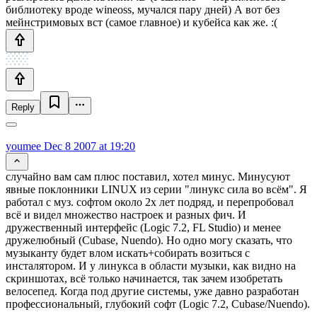
библиотеку вроде wineoss, мучался пару дней) А вот без
мейнстримовых вст (самое главное) и кубейса как же. :(
Reply
youmee
Dec 8 2007 at 19:20
случайно вам сам плюс поставил, хотел минус. Минусуют
явные поклонники LINUX из серии "линукс сила во всём". Я
работал с муз. софтом около 2х лет подряд, и перепробовал
всё и видел множество настроек и разных фич. И
дружественный интерфейс (Logic 7.2, FL Studio) и менее
дружелюбный (Cubase, Nuendo). Но одно могу сказать, что
музыканту будет влом искать+собирать возиться с
инсталятором. И у линукса в области музыки, как видно на
скриншотах, всё только начинается, так зачем изобретать
велосепед. Когда под другие системы, уже давно разработан
профессиональный, глубокий софт (Logic 7.2, Cubase/Nuendo).