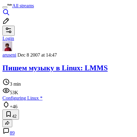
All streams
Login
aruseni
Dec 8 2007 at 14:47
Пишем музыку в Linux: LMMS
3 min
53K
Configuring Linux
*
+46
42
89