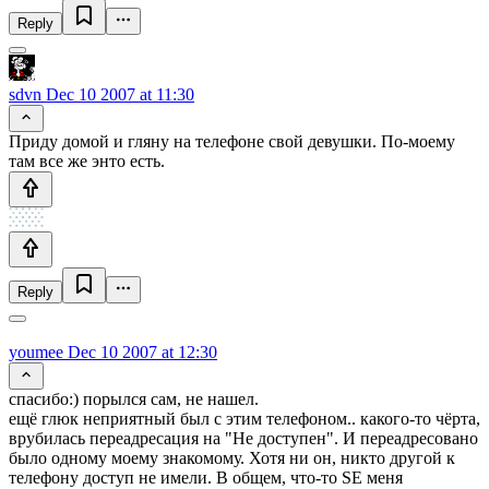
Reply
sdvn
Dec 10 2007 at 11:30
Приду домой и гляну на телефоне свой девушки. По-моему
там все же энто есть.
Reply
youmee
Dec 10 2007 at 12:30
спасибо:) порылся сам, не нашел.
ещё глюк неприятный был с этим телефоном.. какого-то чёрта,
врубилась переадресация на "Не доступен". И переадресовано
было одному моему знакомому. Хотя ни он, никто другой к
телефону доступ не имели. В общем, что-то SE меня