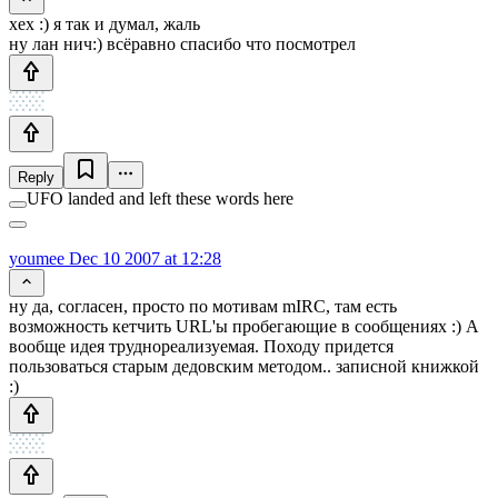
хех :) я так и думал, жаль
ну лан нич:) всёравно спасибо что посмотрел
Reply
UFO landed and left these words here
youmee
Dec 10 2007 at 12:28
ну да, согласен, просто по мотивам mIRC, там есть
возможность кетчить URL'ы пробегающие в сообщениях :) А
вообще идея труднореализуемая. Походу придется
пользоваться старым дедовским методом.. записной книжкой
:)