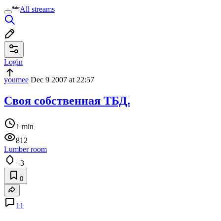
All streams
Login
youmee
Dec 9 2007 at 22:57
Своя собственная ТБД.
1 min
812
Lumber room
+3
0
11