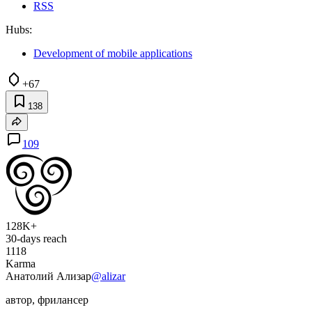
RSS
Hubs:
Development of mobile applications
+67
138
109
128K+
30-days reach
1118
Karma
Анатолий Ализар
@alizar
автор, фрилансер