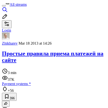
All streams
Login
Zhikharev
Mar 18 2013 at 14:26
Простые правила приема платежей на
сайте
3 min
37K
Payment systems
*
+56
396