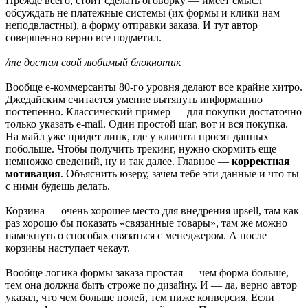
Прежде всего, стоит сделать оговорку — имеет смысл
обсуждать не платежные системы (их формы и клики нам
неподвластны), а форму отправки заказа. И тут автор
совершенно верно все подметил.
/me достал свой любимый блокнотик
Вообще е-коммерсанты 80-го уровня делают все крайне хитро.
Джедайским считается умение вытянуть информацию
постепенно. Классический пример — для покупки достаточно
только указать e-mail. Один простой шаг, вот и вся покупка.
На майл уже придет линк, где у клиента просят данных
побольше. Чтобы получить трекинг, нужно скормить еще
немножко сведений, ну и так далее. Главное —
корректная
мотивация
. Объяснить юзеру, зачем тебе эти данные и что ты
с ними будешь делать.
Корзина — очень хорошее место для внедрения upsell, там как
раз хорошо бы показать «связанные товары», там же можно
намекнуть о способах связаться с менеджером. А после
корзины наступает чекаут.
Вообще логика формы заказа простая — чем форма больше,
тем она должна быть строже по дизайну. И — да, верно автор
указал, что чем больше полей, тем ниже конверсия. Если