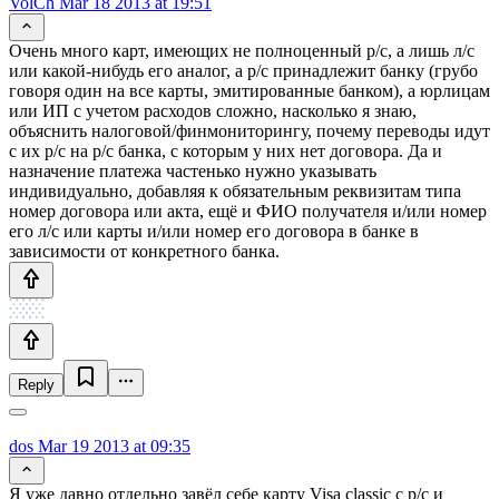
VolCh
Mar 18 2013 at 19:51
Очень много карт, имеющих не полноценный р/с, а лишь л/с
или какой-нибудь его аналог, а р/с принадлежит банку (грубо
говоря один на все карты, эмитированные банком), а юрлицам
или ИП с учетом расходов сложно, насколько я знаю,
объяснить налоговой/финмониторингу, почему переводы идут
с их р/с на р/с банка, с которым у них нет договора. Да и
назначение платежа частенько нужно указывать
индивидуально, добавляя к обязательным реквизитам типа
номер договора или акта, ещё и ФИО получателя и/или номер
его л/с или карты и/или номер его договора в банке в
зависимости от конкретного банка.
Reply
dos
Mar 19 2013 at 09:35
Я уже давно отдельно завёл себе карту Visa classic с р/с и