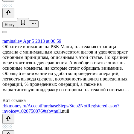
Reply
raminaliev
Apr 5 2013 at 06:59
Обратите внимание на РБК Мани, платежная страница
сделана с минимальным количесвтом шагов и удовлетворяет
основным принципам, описанным в этой статье. По крайней
мере стоит взять для сравнения. А вообще в статье описаны
основные моменты, на которые стоит обращать внимание.
Обращайте внимание на удобство проведения операций,
легкость вывода средств, возможность анализа проведенных
операций, % проведенных операций, а также на
маркетинговую поддержку со стороны платежной системы…
Вот ссылка
rbkmoney.ru/AcceptPurchaseSteps/Step2NotRegistered.aspx?
invoice=1020750076#tab=null
,null