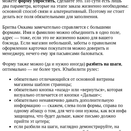
можете
форму упростить
, сделайте это. По сути есть лишь
два параметра, которые на этапе заказа жизненно необходимы:
основной способ связи и альтернативный. Поэтому не стоит
делать все поля обязательными для заполнения.
Бритва Оккама замечательно справляется с большими
формами. Имя и фамилию можно объединить в одно поле,
адрес — тоже, если это не жизненно важно для вашего
бэкэнда. Если магазин небольшой, заботы о правильном
оформлении карточки покупателя можно доверить и
менеджеру, нечего ему зря пасьянсами баловаться.
Форму также можно (да и нужно иногда)
разбить на шаги
,
оптимально — не более трех. Юзабилити рулес:
обязательно отличающийся от основной витрины
магазины шаблон страницы;
обязательно кнопка «назад» или «вернуться», которая
визуально отличается от кнопки «Дальше»;
обязательно ненавязчиво давать дополнительную
информацию — скажем, слева поля формы, справа по
одному абзацу о том, для чего они нужны, как вся инфа
защищена, что будет дальше, какое письмо должно
прийти эт цетера;
если разбили на шаги, наглядно демонстрируйте, на