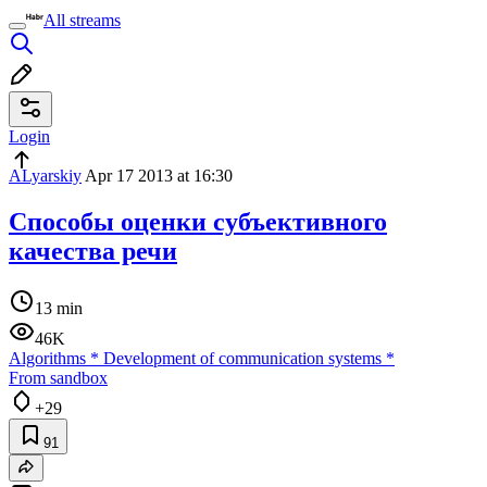
All streams
Login
ALyarskiy
Apr 17 2013 at 16:30
Способы оценки субъективного
качества речи
13 min
46K
Algorithms
*
Development of communication systems
*
From sandbox
+29
91