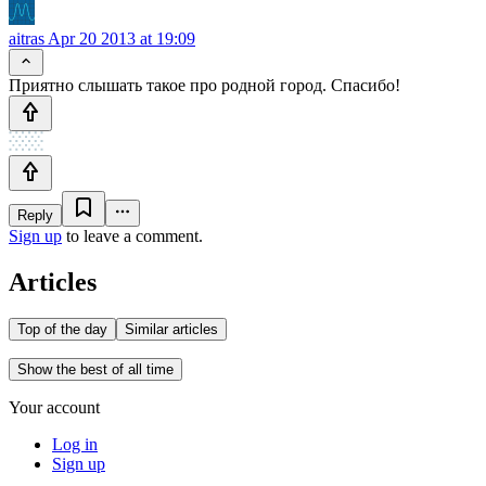
aitras
Apr 20 2013 at 19:09
Приятно слышать такое про родной город. Спасибо!
Reply
Sign up
to leave a comment.
Articles
Top of the day
Similar articles
Show the best of all time
Your account
Log in
Sign up