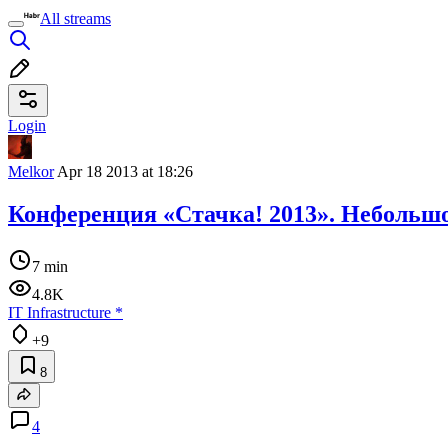
All streams
Login
Melkor
Apr 18 2013 at 18:26
Конференция «Стачка! 2013». Небольш
7 min
4.8K
IT Infrastructure
*
+9
8
4