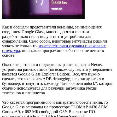
Как и обещали представители команды, занимающейся
созданием Google Glass, многие десятки и сотни
разработчиков стали получать эти устройства для
ознакомления. Само собой, некоторые энтузиасты решили
узнать не только то,
из чего эти очки сделаны и какова их
структура
, но и какое программное обеспечение лежит в
основе.
Оказалось, что очки подвержены разлочке, как и Nexus-
устройства разных типов (во всяком случае, это утверждение
касается Google Glass Explorer Edition). Все, что нужно
сделать, это включить ADB debugging, перезагрузиться в
бутлоадер, и запустить команду “fastboot oem unlock”, которая
обычно используется для разлочки загрузчика Nexus
телефонов и плашнетов.
Что касается программного и аппаратного обеспечения, то
Google Glass основаны на процессоре TI OMAP 4430 ARM
Cortex-A9, с 682 МБ свободной ОЗУ. В качестве ПО
используется Android 4.0.4 Ice Cream Sandwich.