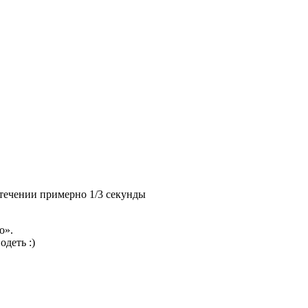
 течении примерно 1/3 секунды
о».
деть :)