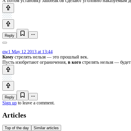
А потом установку Jailbreak'ов сделают уголовно наказуемым 
Reply
qw1
May 12 2013 at 13:44
Кому
стрелять нельзя — это прошлый век.
Пусть изобретают ограничения,
в кого
стрелять нельзя — будет
Reply
Sign up
to leave a comment.
Articles
Top of the day
Similar articles