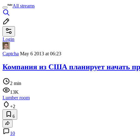
All streams
Login
Captcha
May 6 2013 at 06:23
Компания из США планирует начать пр
2 min
13K
Lumber room
+2
6
10