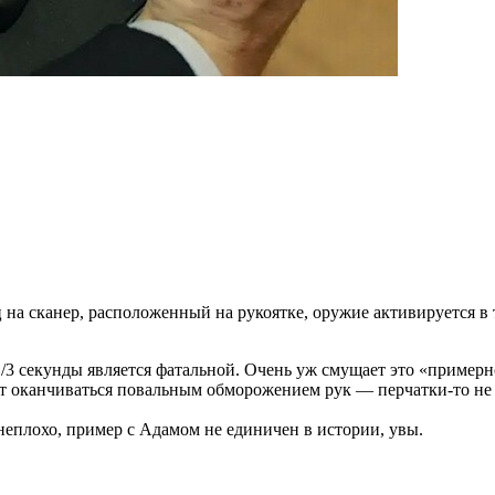
 на сканер, расположенный на рукоятке, оружие активируется в
 1/3 секунды является фатальной. Очень уж смущает это «примерн
ут оканчиваться повальным обморожением рук — перчатки-то не о
неплохо, пример с Адамом не единичен в истории, увы.