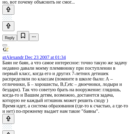
но, вот почему объяснить не смог...
Reply
gtAlexandr
Dec 23 2007 at 01:34
Баян не баян, а что самое интересное: точно такую же задачу
недавно давали моему племяннику при поступлении в
первый класс, когда его и других 7-летних детишек
распределяли по классам (помните в школе было: А –
отличники, Б – хорошисты, В,Г,etc – двоечники, лодыри и
бездари). Так что советую брать на вооружение: глядишь,
когда-то и Вашим детям, возможно, достанется задача,
которую не каждый итэшник может решить сходу )
Время идет, а система образования (где-то к счастью, а где-то
и нет) по-прежнему выдает нам такие "баяны".