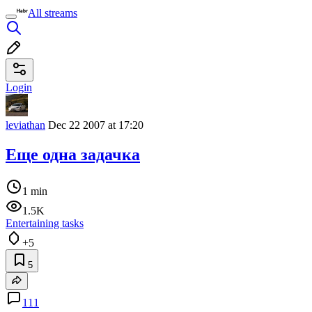
All streams
Login
leviathan
Dec 22 2007 at 17:20
Еще одна задачка
1 min
1.5K
Entertaining tasks
+5
5
111