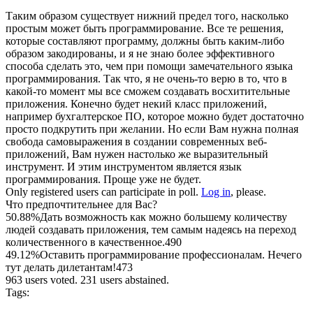
Таким образом существует нижний предел того, насколько
простым может быть программирование. Все те решения,
которые составляют программу, должны быть каким-либо
образом закодированы, и я не знаю более эффективного
способа сделать это, чем при помощи замечательного языка
программирования. Так что, я не очень-то верю в то, что в
какой-то момент мы все сможем создавать восхитительные
приложения. Конечно будет некий класс приложений,
например бухгалтерское ПО, которое можно будет достаточно
просто подкрутить при желании. Но если Вам нужна полная
свобода самовыражения в создании современных веб-
приложений, Вам нужен настолько же выразительный
инструмент. И этим инструментом является язык
программирования. Проще уже не будет.
Only registered users can participate in poll.
Log in
, please.
Что предпочтительнее для Вас?
50.88%
Дать возможность как можно большему количеству
людей создавать приложения, тем самым надеясь на переход
количественного в качественное.
490
49.12%
Оставить программирование профессионалам. Нечего
тут делать дилетантам!
473
963 users voted. 231 users abstained.
Tags: