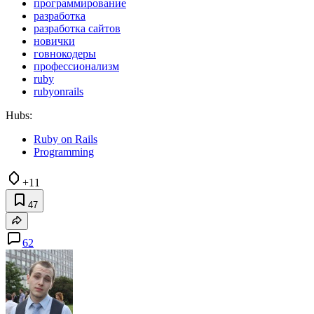
программирование
разработка
разработка сайтов
новички
говнокодеры
профессионализм
ruby
rubyonrails
Hubs:
Ruby on Rails
Programming
+11
47
62