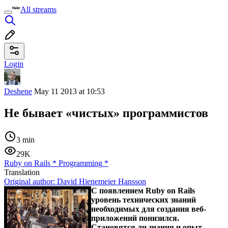
All streams
Login
Deshene
May 11 2013 at 10:53
Не бывает «чистых» программистов
3 min
29K
Ruby on Rails
*
Programming
*
Translation
Original author:
David Hienemeier Hansson
С появлением Ruby on Rails
уровень технических знаний
необходимых для создания веб-
приложений понизился.
Становятся ли знания и опыт