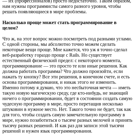
— их (профессионалов) просто недостаточно. Таким образом,
нам нужны программисты самого разного уровня, чтобы
решать появляющиеся в мире проблемы.
Насколько проще может стать программирование в
целом?
Что ж, на этот вопрос можно посмотреть под разными углами.
С одной стороны, мы абсолютно точно можем сделать
некоторые вещи проще. Мне кажется, что уж я точно сделал
веб-разработку гораздо проще с Rails. Но существует
естественный физический предел: с некоторого момента,
программирование — это просто те или иные решения. Как
должна работать программа? Что должно произойти, если
нажать ту кнопку? Все эти решения, в конечном счете, и есть
основа программирования, и никак этого не изменить.
Именно потому я думаю, что это несбыточная мечта — иметь
такую новую магическую среду, где кто-нибудь, не знающий
ничего о программировании, будет в состоянии создать самую
чудесную программу в мире, просто перетащив несколько
штуковин в нужное место. Нет. Такого точно не будет, так как
для того, чтобы создать самую замечательную программу в
мире, нужно позаботиться о тысяче разных мелочей и принять
тысячу разных решений. И как раз для записи этой тысячи
решений и нужен язык программирования.