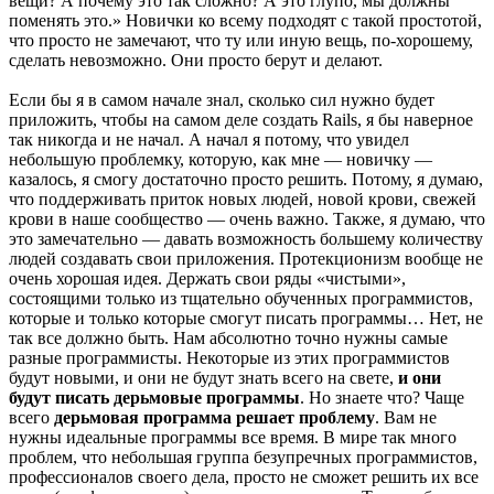
вещи? А почему это так сложно? А это глупо, мы должны
поменять это.» Новички ко всему подходят с такой простотой,
что просто не замечают, что ту или иную вещь, по-хорошему,
сделать невозможно. Они просто берут и делают.
Если бы я в самом начале знал, сколько сил нужно будет
приложить, чтобы на самом деле создать Rails, я бы наверное
так никогда и не начал. А начал я потому, что увидел
небольшую проблемку, которую, как мне — новичку —
казалось, я смогу достаточно просто решить. Потому, я думаю,
что поддерживать приток новых людей, новой крови, свежей
крови в наше сообщество — очень важно. Также, я думаю, что
это замечательно — давать возможность большему количеству
людей создавать свои приложения. Протекционизм вообще не
очень хорошая идея. Держать свои ряды «чистыми»,
состоящими только из тщательно обученных программистов,
которые и только которые смогут писать программы… Нет, не
так все должно быть. Нам абсолютно точно нужны самые
разные программисты. Некоторые из этих программистов
будут новыми, и они не будут знать всего на свете,
и они
будут писать дерьмовые программы
. Но знаете что? Чаще
всего
дерьмовая программа решает проблему
. Вам не
нужны идеальные программы все время. В мире так много
проблем, что небольшая группа безупречных программистов,
профессионалов своего дела, просто не сможет решить их все