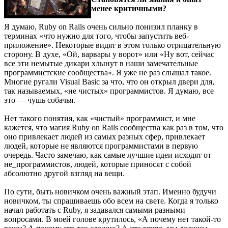
менее критичными?
Я думаю, Ruby on Rails очень сильно понизил планку в
терминах «что нужно для того, чтобы запустить веб-
приложение». Некоторые видят в этом только отрицательную
сторону. В духе, «Ой, варвары у ворот» или «Ну вот, сейчас
все эти немытые дикари хлынут в наши замечательные
программистские сообщества». Я уже не раз слышал такое.
Многие ругали Visual Basic за что, что он открыл двери для,
так называемых, «не чистых» программистов. Я думаю, все
это — чушь собачья.
Нет такого понятия, как «чистый» программист, и мне
кажется, что магия Ruby on Rails сообщества как раз в том, что
оно привлекает людей из самых разных сфер, привлекает
людей, которые не являются программистами в первую
очередь. Часто замечаю, как самые лучшие идеи исходят от
не_программистов, людей, которые приносят с собой
абсолютно другой взгляд на вещи.
По сути, быть новичком очень важный этап. Именно будучи
новичком, ты спрашиваешь обо всем на свете. Когда я только
начал работать с Ruby, я задавался самыми разными
вопросами. В моей голове крутилось, «А почему нет такой-то