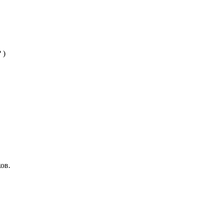
 )
ов.