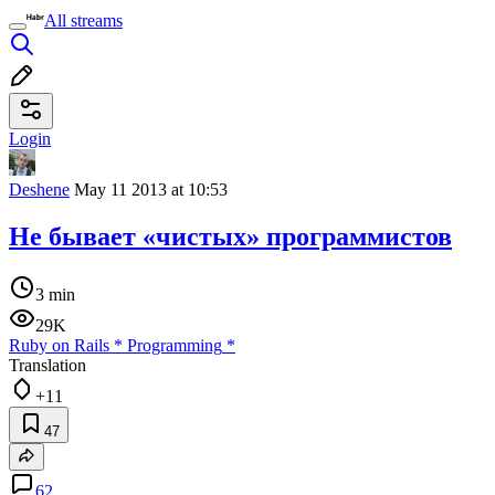
All streams
Login
Deshene
May 11 2013 at 10:53
Не бывает «чистых» программистов
3 min
29K
Ruby on Rails
*
Programming
*
Translation
+11
47
62