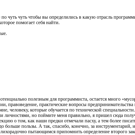
е по чуть чуть чтобы вы определились в какую отрасль програм
оторое помогает себя найти.
ные.
отенциально полезным для программиста, остается много «мусора
гии, правоведение, практические вопросы предпринимательства и
не, человеку, которые обучается по технической специальности
 личностями, но поймите меня правильно, я пришел сюда получа
кцию о том, как наши предки отмечали пасху, а тем более писать
до больше пользы. А так, спасибо, конечно, за инструментарий, 
 лихорадочно пытающимся припомнить определение второго зако