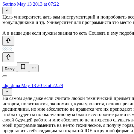
Setrino
May 13 2013 at 07:22
Цель университета дать вам инструментарий и попробовать вс
модули/движки и тд. Университет для программиста это место к
А в наши дни если нужны знания то есть Coursera и ему подоб
Reply
idg_dima
May 13 2013 at 22:29
На самом деле даже если считать любой технический предмет п
история, политология, экономика, культурология, основы рели
дисциплины, но мне абсолютно не нравится что их преподают м
чтобы студенты по окончанию вуза были всесторонне развитыми
своей будущей работе и мне абсолютно не интересно слушать ле
моей программе заменить на нечто техническое, я получу гораз
представить себя сидящим за открытой IDE в крупной фирме и