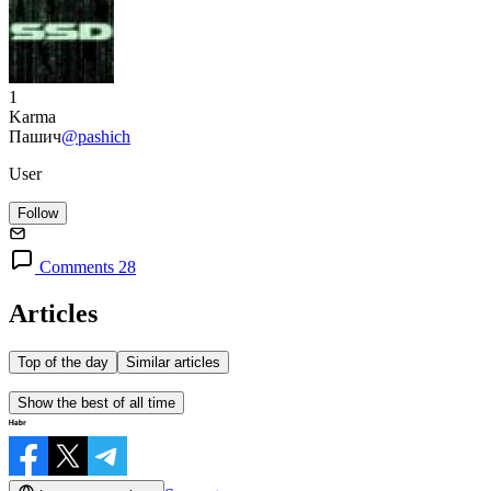
1
Karma
Пашич
@pashich
User
Follow
Comments 28
Articles
Top of the day
Similar articles
Show the best of all time