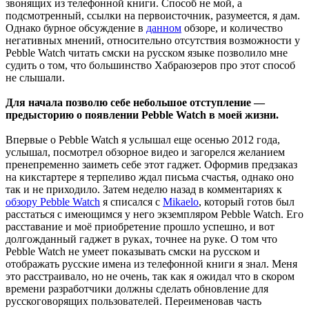
звонящих из телефонной книги. Способ не мой, а
подсмотренный, ссылки на первоисточник, разумеется, я дам.
Однако бурное обсуждение в
данном
обзоре, и количество
негативных мнений, относительно отсутствия возможности у
Pebble Watch читать смски на русском языке позволило мне
судить о том, что большинство Хабраюзеров про этот способ
не слышали.
Для начала позволю себе небольшое отступление —
предысторию о появлении Pebble Watch в моей жизни.
Впервые о Pebble Watch я услышал еще осенью 2012 года,
услышал, посмотрел обзорное видео и загорелся желанием
пренепременно заиметь себе этот гаджет. Оформив предзаказ
на кикстартере я терпеливо ждал письма счастья, однако оно
так и не приходило. Затем неделю назад в комментариях к
обзору Pebble Watch
я списался с
Mikaelo
, который готов был
расстаться с имеющимся у него экземпляром Pebble Watch. Его
расставание и моё приобретение прошло успешно, и вот
долгожданный гаджет в руках, точнее на руке. О том что
Pebble Watch не умеет показывать смски на русском и
отображать русские имена из телефонной книги я знал. Меня
это расстраивало, но не очень, так как я ожидал что в скором
времени разработчики должны сделать обновление для
русскоговорящих пользователей. Переименовав часть