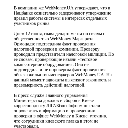
В компании же WebMoney.UA утверждают, что в
Нацбанке сознательно задерживают утверждение
правил работы системы в интересах отдельных
участников рынка.
Днем 12 июня, глава департамента по связям с
общественностью WebMoney Маргарита
Ормоцадзе подтвердила факт проведения
налоговой проверки в компании. Проверку
проводили представители налоговой милиции. По
ее словам, проверяющие изъяли «тестовое
компьютерное оборудование». Она не
подтвердила и не опровергла факт проведения
обыска жилья топ-менеджеров WebMoney.UA. На
данный момент адвокаты выясняют законность и
правомерность действий налоговой.
В пресс-службе Главного управления
Министерства доходов и сборов в Киеве
корреспонденту ЛІГАБізнесІнформ не стали
опровергать информацию о проведениии
проверки в офисе WebMoney в Киеве, уточнив,
что сотрудники киевского главка в этом не
участвовали.