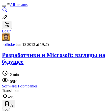
All streams
Login
Jeditobe
Jun 13 2013 at 19:25
Разработчики и Microsoft: взгляды на
будущее
12 min
105K
Software
IT-companies
Translation
+71
72