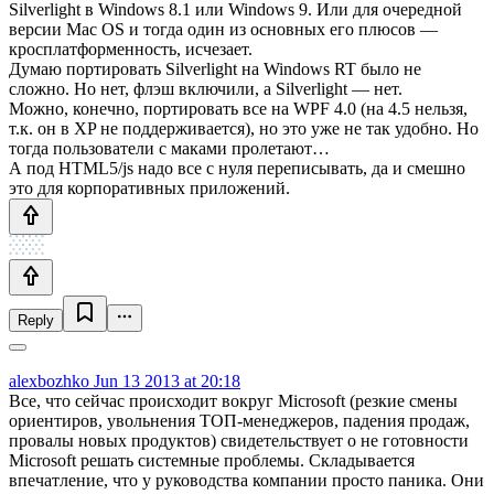
Silverlight в Windows 8.1 или Windows 9. Или для очередной
версии Mac OS и тогда один из основных его плюсов —
кросплатформенность, исчезает.
Думаю портировать Silverlight на Windows RT было не
сложно. Но нет, флэш включили, а Silverlight — нет.
Можно, конечно, портировать все на WPF 4.0 (на 4.5 нельзя,
т.к. он в XP не поддерживается), но это уже не так удобно. Но
тогда пользователи с маками пролетают…
А под HTML5/js надо все с нуля переписывать, да и смешно
это для корпоративных приложений.
Reply
alexbozhko
Jun 13 2013 at 20:18
Все, что сейчас происходит вокруг Microsoft (резкие смены
ориентиров, увольнения ТОП-менеджеров, падения продаж,
провалы новых продуктов) свидетельствует о не готовности
Microsoft решать системные проблемы. Складывается
впечатление, что у руководства компании просто паника. Они