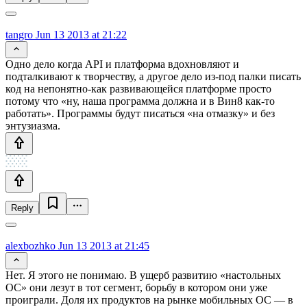
tangro
Jun 13 2013 at 21:22
Одно дело когда API и платформа вдохновляют и
подталкивают к творчеству, а другое дело из-под палки писать
код на непонятно-как развивающейся платформе просто
потому что «ну, наша программа должна и в Вин8 как-то
работать». Программы будут писаться «на отмазку» и без
энтузиазма.
Reply
alexbozhko
Jun 13 2013 at 21:45
Нет. Я этого не понимаю. В ущерб развитию «настольных
ОС» они лезут в тот сегмент, борьбу в котором они уже
проиграли. Доля их продуктов на рынке мобильных ОС — в