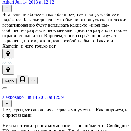
Athari
Jun 14 2013 at 12:12
Чем решение более «изкоробочное», тем проще, удобнее и
надёжнее. К «альтернативам» обычно отношусь скептически:
гарантированно будут всплывать какие-то «нюансы»,
сообщество разработчиков меньше, средства разработки более
ограниченные и т.п. Впрочем, я пока серьёзно не изучал
варианты, потому что нужды особой не было. Так-то и
Xamarin, и чего только нет.
Reply
alexbozhko
Jun 14 2013 at 12:39
Не уверен, что аналогия с серверами уместна. Как, впрочем, и
с приставками.
Никсы с точки зрения коммерции — не пойми что. Свободное
ПО, со всеми его недостатками. Там была ниша для