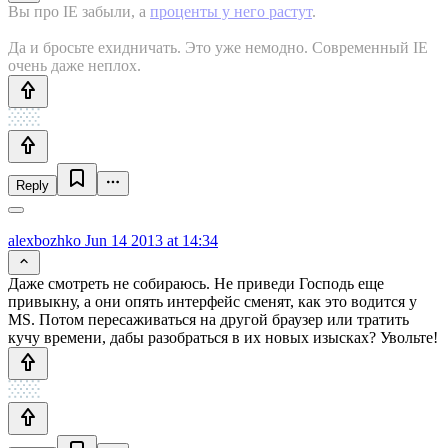
Вы про IE забыли, а
проценты у него растут
.
Да и бросьте ехидничать. Это уже немодно. Современный IE
очень даже неплох.
Reply
alexbozhko
Jun 14 2013 at 14:34
Даже смотреть не собираюсь. Не приведи Господь еще
привыкну, а они опять интерфейс сменят, как это водится у
MS. Потом пересаживаться на другой браузер или тратить
кучу времени, дабы разобраться в их новых изысках? Увольте!