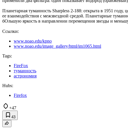
применили два фильтра: один показывает водород (оранжевый),
Планетарная туманность Sharpless 2-188: открыта в 1951 году, 
ее взаимодействия с межзвездной средой. Планетарные туманн
бОльшую яркость в направлении перемещения звезды и меньш
Ссылки:
www.noao.edu/kpno
www.noao.edu/image_gallery/html/im1065.html
Tags:
FireFox
туманность
астрономия
Hubs:
Firefox
+47
43