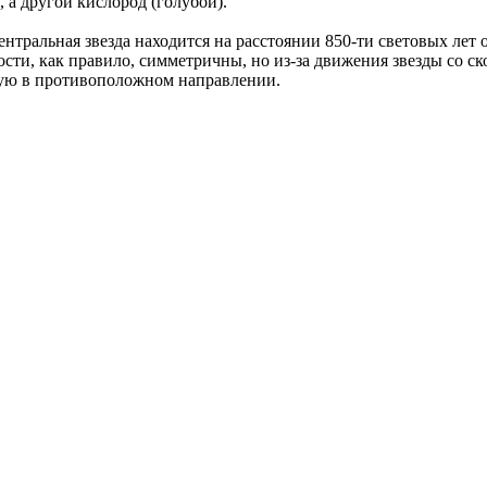
 а другой кислород (голубой).
центральная звезда находится на расстоянии 850-ти световых лет
ости, как правило, симметричны, но из-за движения звезды со 
ую в противоположном направлении.