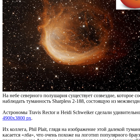
На небе северного полушария существует созвездие, которое сос
наблюдать туманность Sharpless 2-188, состоящую из межзвездн
Астрономы Travis Rector и Heidi Schweiker сделали удивитель
4900х3800 px
.
Их коллега, Phil Plait, глядя на изображение этой далекой ту
касается «лба», что очень похоже на логотип популярного бра