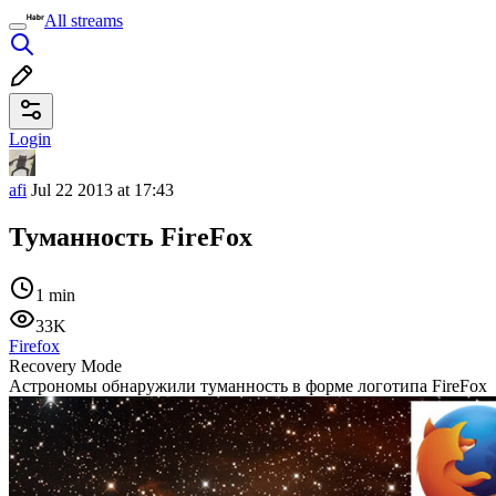
All streams
Login
afi
Jul 22 2013 at 17:43
Туманность FireFox
1 min
33K
Firefox
Recovery Mode
Астрономы обнаружили туманность в форме логотипа FireFox