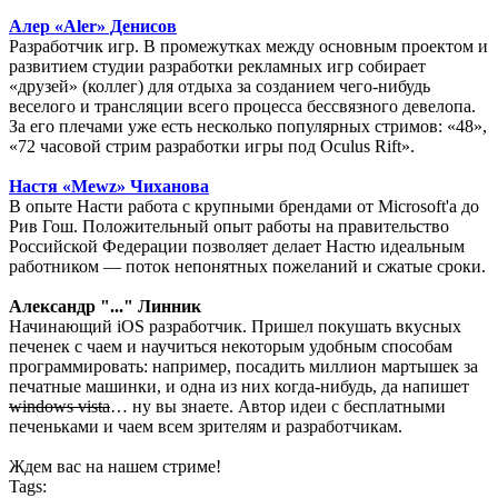
Алер «Aler» Денисов
Разработчик игр. В промежутках между основным проектом и
развитием студии разработки рекламных игр собирает
«друзей» (коллег) для отдыха за созданием чего-нибудь
веселого и трансляции всего процесса бессвязного девелопа.
За его плечами уже есть несколько популярных стримов: «48»,
«72 часовой стрим разработки игры под Oculus Rift».
Настя «Mewz» Чиханова
В опыте Насти работа с крупными брендами от Microsoft'а до
Рив Гош. Положительный опыт работы на правительство
Российской Федерации позволяет делает Настю идеальным
работником — поток непонятных пожеланий и сжатые сроки.
Александр "..." Линник
Начинающий iOS разработчик. Пришел покушать вкусных
печенек с чаем и научиться некоторым удобным способам
программировать: например, посадить миллион мартышек за
печатные машинки, и одна из них когда-нибудь, да напишет
windows vista
… ну вы знаете. Автор идеи с бесплатными
печеньками и чаем всем зрителям и разработчикам.
Ждем вас на нашем стриме!
Tags: