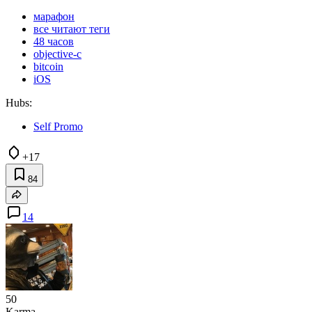
марафон
все читают теги
48 часов
objective-c
bitcoin
iOS
Hubs:
Self Promo
+17
84
14
50
Karma