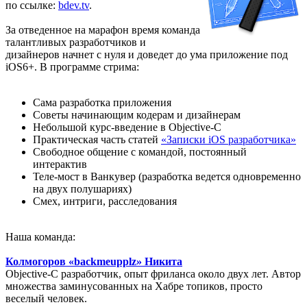
по ссылке:
bdev.tv
.
За отведенное на марафон время команда
талантливых разработчиков и
дизайнеров начнет с нуля и доведет до ума приложение под
iOS6+. В программе стрима:
Сама разработка приложения
Советы начинающим кодерам и дизайнерам
Небольшой курс-введение в Objective-C
Практическая часть статей
«Записки iOS разработчика»
Свободное общение с командой, постоянный
интерактив
Теле-мост в Ванкувер (разработка ведется одновременно
на двух полушариях)
Смех, интриги, расследования
Наша команда:
Колмогоров «backmeupplz» Никита
Objective-C разработчик, опыт фриланса около двух лет. Автор
множества заминусованных на Хабре топиков, просто
веселый человек.