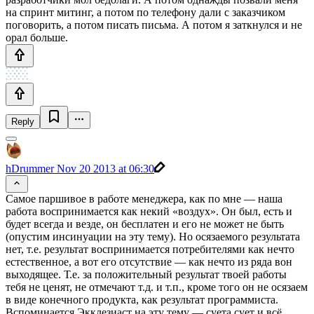
на спринт митинг, а потом по телефону дали с заказчиком
поговорить, а потом писать письма. А потом я заткнулся и не
орал больше.
Reply
hDrummer
Nov 20 2013 at 06:30
Самое паршивое в работе менеджера, как по мне — наша
работа воспринимается как некий «воздух». Он был, есть и
будет всегда и везде, он бесплатен и его не может не быть
(опустим инсинуации на эту тему). Но осязаемого результата
нет, т.е. результат воспринимается потребителями как нечто
естественное, а вот его отсутствие — как нечто из ряда вон
выходящее. Т.е. за положительный результат твоей работы
тебя не ценят, не отмечают т.д. и т.п., кроме того он не осязаем
в виде конечного продукта, как результат программиста.
Вспоминается Экклезиаст на эту тему — суета сует и всё