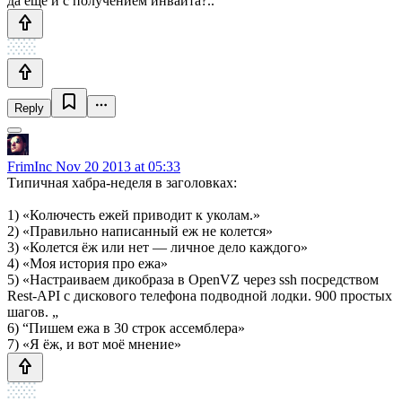
да еще и с получением инвайта?..
Reply
FrimInc
Nov 20 2013 at 05:33
Типичная хабра-неделя в заголовках:
1) «Колючесть ежей приводит к уколам.»
2) «Правильно написанный еж не колется»
3) «Колется ёж или нет — личное дело каждого»
4) «Моя история про ежа»
5) «Настраиваем дикобраза в OpenVZ через ssh посредством
Rest-API с дискового телефона подводной лодки. 900 простых
шагов. „
6) “Пишем ежа в 30 строк ассемблера»
7) «Я ёж, и вот моё мнение»